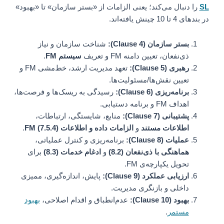
SL
را دنبال می‌کند؛ یعنی الزامات از «بستر سازمان» تا «بهبود»
در بندهای 4 تا 10 چینش یافته‌اند.
بستر سازمان (Clause 4):
شناخت سازمان و نیاز
ذی‌نفعان، تعیین دامنه FM و تعریف
سیستم FM
.
رهبری (Clause 5):
تعهد مدیریت ارشد، خط‌مشی FM و
تعیین نقش‌ها/مسئولیت‌ها.
برنامه‌ریزی (Clause 6):
رسیدگی به ریسک‌ها و فرصت‌ها،
اهداف FM و برنامه دستیابی.
پشتیبانی (Clause 7):
منابع، شایستگی، ارتباطات،
اطلاعات مستند
و
الزامات داده و اطلاعات FM (7.5.4)
.
عملیات (Clause 8):
برنامه‌ریزی و کنترل عملیاتی،
هماهنگی با ذی‌نفعان (8.2)
و
ادغام خدمات (8.3)
برای
تحویل یکپارچه‌ی FM.
ارزیابی عملکرد (Clause 9):
پایش، اندازه‌گیری، ممیزی
داخلی و بازنگری مدیریت.
بهبود (Clause 10):
عدم‌انطباق و اقدام اصلاحی،
بهبود
مستمر
.