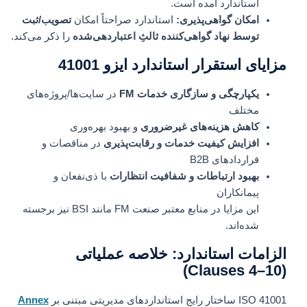
استاندارد آمده است.
امکان گواهی‌پذیری:
استاندارد صراحتاً امکان
تصویب/ثبت
توسط نهاد گواهی‌کننده ثالثِ اعتباردهی‌شده
را ذکر می‌کند.
مزایای استقرار استاندارد ایزو 41001
یکپارچگی و سازگاری خدمات FM
در سایت‌ها/پروژه‌های
مختلف
کاهش هزینه‌های غیرضروری
و بهبود بهره‌وری
افزایش کیفیت خدمات و رقابت‌پذیری
در مناقصات و
قراردادهای B2B
بهبود ارتباطات و شفافیت انتظارات
با ذی‌نفعان و
پیمانکاران
این مزایا در منابع معتبر صنعت FM مانند BSI نیز برجسته
شده‌اند.
الزامات استاندارد: خلاصه عملیاتی
(Clauses 4–10)
ISO 41001 ساختار رایج استانداردهای مدیریتی مبتنی بر
Annex