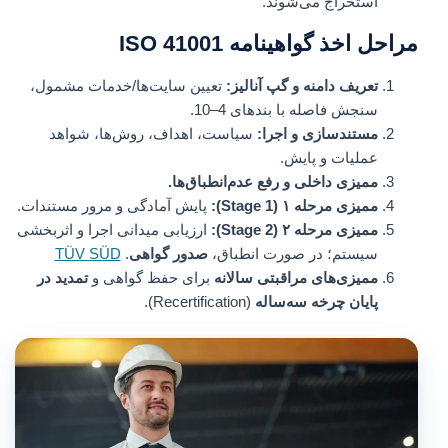
استخراج می‌شوند.
مراحل اخذ گواهینامه ISO 41001
تعریف دامنه و گپ آنالیز:
تعیین سایت‌ها/خدمات مشمول،
سنجش فاصله با بندهای 4–10.
مستندسازی و اجرا:
سیاست، اهداف، روش‌ها، شواهد
عملیات و پایش.
ممیزی داخلی و رفع عدم‌انطباق‌ها.
ممیزی مرحله ۱ (Stage 1):
پایش آمادگی و مرور مستندات.
ممیزی مرحله ۲ (Stage 2):
ارزیابی میدانی اجرا و اثربخشی
سیستم؛ در صورت انطباق،
صدور گواهی
.
TÜV SÜD
ممیزی‌های مراقبتی سالانه
برای حفظ گواهی و
تمدید در
پایان چرخه سه‌ساله
(Recertification).