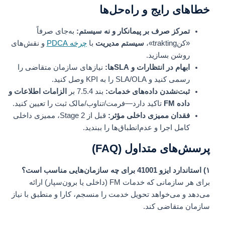
خطاهای رایج و راه‌حل‌ها
تمرکز صرف بر پیمانکار و نه سیستم:
به‌جای صرفاً
«کنtrakting»،
سیستم مدیریت
با
چرخه PDCA
و نقش‌های
روشن بسازید.
ابهام در انتظارات و SLAها:
نیازهای سازمان متقاضی را
رسمی کنید و SLA/OLA را به KPI وصل کنید.
ثبت‌نشدن داده‌های خدمات:
بند 7.5.4 بر
الزامات اطلاعات و
داده FM
تاکید دارد—فرمت/تناوب/مالک ثبت را تعیین کنید.
فقدان ممیزی داخلی مؤثر:
قبل از Stage 2، ممیزی داخلی
کامل اجرا و عدم‌انطباق‌ها را ببندید.
پرسش‌های متداول (FAQ)
۱) استاندارد ایزو 41001 برای چه سازمان‌هایی مناسب است؟
برای هر سازمانی که خدمات FM (داخلی یا برون‌سپار) ارائه
می‌دهد و می‌خواهد تحویل خدمت را منسجم، کارا و منطبق با نیاز
سازمان متقاضی کند.