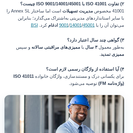
۲) تفاوت ISO 41001 با ISO 9001/14001/45001 چیست؟
41001 مخصوص
مدیریت تسهیلات
است اما ساختار Annex SL را
با سایر استانداردهای مدیریتی به‌اشتراک می‌گذارد؛ بنابراین
می‌توان آن را با
45001
/
14001
/
9001
ادغام
کرد.
BSI
۳) گواهی چند سال اعتبار دارد؟
به‌طور معمول
۳ سال
با
ممیزی‌های مراقبتی سالانه
و سپس
ممیزی تمدید
.
۴) آیا استفاده از واژگان رسمی لازم است؟
برای یکسانی درک و مستندسازی، واژگان خانواده
ISO 41011
(واژه‌نامه FM)
توصیه می‌شود.