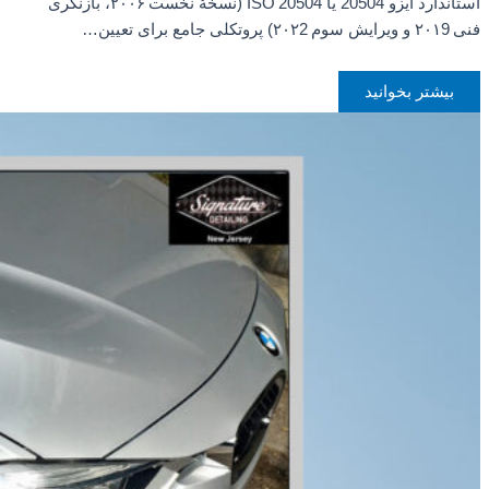
استاندارد ایزو 20504 یا ISO 20504 (نسخهٔ نخست ۲۰۰۶، بازنگری
فنی ۲۰۱9 و ویرایش سوم ۲۰۲2) پروتکلی جامع برای تعیین…
بیشتر بخوانید