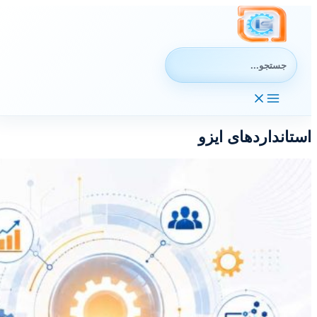
رش
ه
حتوا
جستجوی:
استانداردهای ایزو