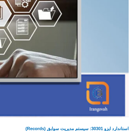
استاندارد ایزو 30301: سیستم مدیریت سوابق (Records)