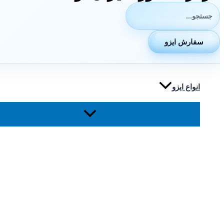
جستجوی:
سفارش ایزو
انواع ایزو