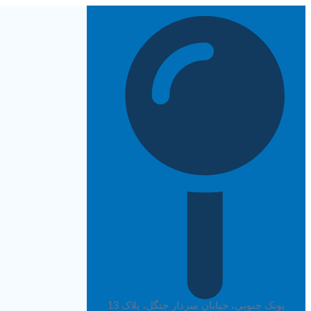
پرش
به
محتوا
پونک جنوبی، خیابان سردار جنگل، پلاک 13