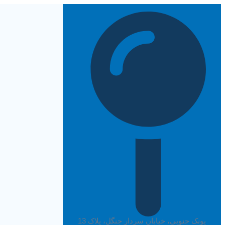
پرش
به
محتوا
پونک جنوبی، خیابان سردار جنگل، پلاک 13