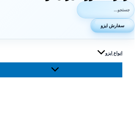
جستجوی:
سفارش ایزو
انواع ایزو