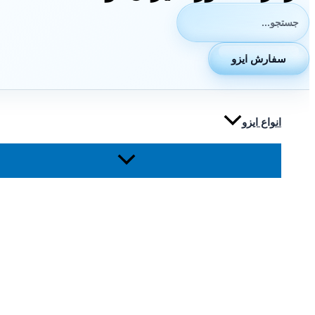
جستجوی:
سفارش ایزو
انواع ایزو