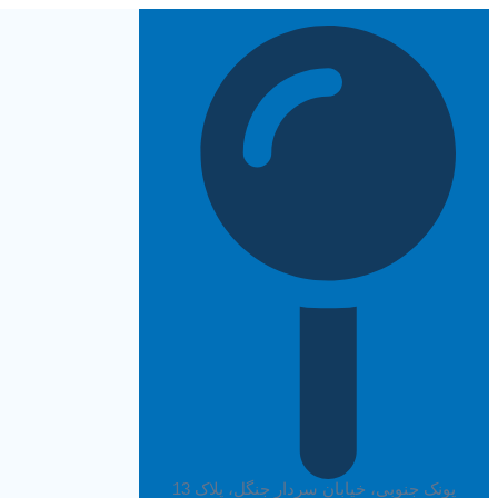
پرش
به
محتوا
پونک جنوبی، خیابان سردار جنگل، پلاک 13