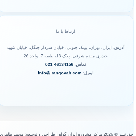
ارتباط با ما
آدرس
: ایران، تهران، پونک جنوبی، خیابان سردار جنگل، خیابان شهید
حیدری مقدم شرقی، پلاک 13، طبقه 7، واحد 26
تماس
:
46134156-021
ایمیل:
info@irangovah.com
حق نشر © 2026 مرکز مشاوره ایران گواه | طراحی و توسعه: محمد طاهری