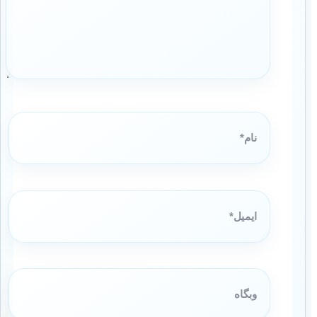
نام*
ایمیل*
وبگاه