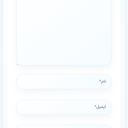
نام*
ایمیل*