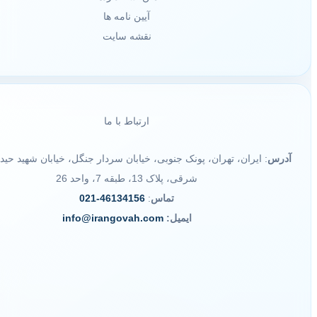
آیین نامه ها
نقشه سایت
ارتباط با ما
آدرس
: ایران، تهران، پونک جنوبی، خیابان سردار جنگل، خیابان شهید حید
شرقی، پلاک 13، طبقه 7، واحد 26
تماس
:
46134156-021
ایمیل:
info@irangovah.com