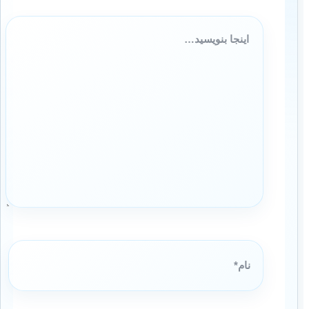
اینجا
بنویسید…
نام*