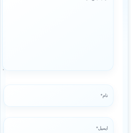
بنویسید…
نام*
ایمیل*