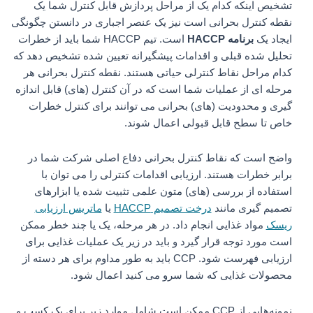
تشخیص اینکه کدام یک از مراحل پردازش قابل کنترل شما یک
نقطه کنترل بحرانی است نیز یک عنصر اجباری در دانستن چگونگی
ایجاد یک
برنامه HACCP
است. تیم HACCP شما باید از خطرات
تحلیل شده قبلی و اقدامات پیشگیرانه تعیین شده تشخیص دهد که
کدام مراحل نقاط کنترلی حیاتی هستند. نقطه کنترل بحرانی هر
مرحله ای از عملیات شما است که در آن کنترل (های) قابل اندازه
گیری و محدودیت (های) بحرانی می توانند برای کنترل خطرات
خاص تا سطح قابل قبولی اعمال شوند.
واضح است که نقاط کنترل بحرانی دفاع اصلی شرکت شما در
برابر خطرات هستند. ارزیابی اقدامات کنترلی را می توان با
استفاده از بررسی (های) متون علمی تثبیت شده یا ابزارهای
تصمیم گیری مانند
درخت تصمیم HACCP
یا
ماتریس ارزیابی
ریسک
مواد غذایی انجام داد. در هر مرحله، یک یا چند خطر ممکن
است مورد توجه قرار گیرد و باید در زیر یک عملیات غذایی برای
ارزیابی فهرست شود. CCP باید به طور مداوم برای هر دسته از
محصولات غذایی که شما سرو می کنید اعمال شود.
نمونه‌هایی از CCP ممکن است شامل موارد زیر برای یک کسب و