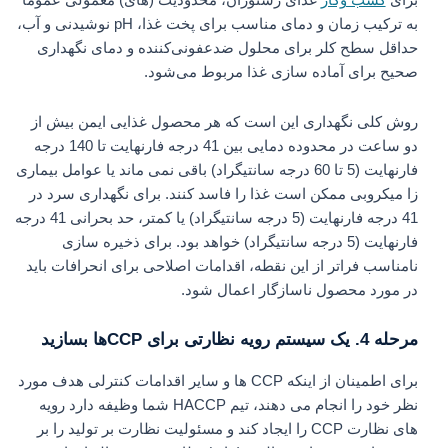
به ترکیب زمان و دمای مناسب برای پخت غذا، pH نوشیدنی و آب،
حداقل سطح کلر برای محلول ضدعفونی‌کننده و دمای نگهداری
صحیح برای آماده‌ سازی غذا مربوط می‌شود.
روش کلی نگهداری این است که هر محصول غذایی ایمن بیش از
دو ساعت در محدوده دمایی بین 41 درجه فارنهایت تا 140 درجه
فارنهایت (5 تا 60 درجه سانتیگراد) باقی نمی ماند یا عوامل بیماری
زا میکروبی ممکن است غذا را فاسد کنند. برای نگهداری سرد در
41 درجه فارنهایت (5 درجه سانتیگراد) یا کمتر، حد بحرانی 41 درجه
فارنهایت (5 درجه سانتیگراد) خواهد بود. برای ذخیره سازی
نامناسب فراتر از این نقطه، اقدامات اصلاحی برای انحرافات باید
در مورد محصول ناسازگار اعمال شود.
مرحله 4. یک سیستم رویه نظارتی برای CCPها بسازید
برای اطمینان از اینکه CCP ها و سایر اقدامات کنترلی هدف مورد
نظر خود را انجام می دهند، تیم HACCP شما وظیفه دارد رویه
های نظارت CCP را ایجاد کند و مسئولیت نظارت بر تولید را بر