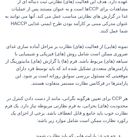
عهده دارد. هدف این فعالیت (‌های) نظارتی ثبت دنباله ‌ای از
مشاهدات برای CCPها است و به عنوان مستند پس از عملیات
غذا در گزارش‌ های نظارتی مناسب عمل می‌ کند. آنها می توانند به
عنوان مدرکی مبنی بر کارآمد بودن طرح ایمنی غذایی HACCP
شما عمل کنند.
نمونه (‌هایی) از فعالیت (‌های) نظارت بر مراحل آماده‌ سازی غذای
ضروری ممکن است شامل روش‌ (های) فیزیکی و شیمیایی با
سیاهه (‌های) مربوط باشد. فرم‌ (ها) یا گزارش‌ (های) مانیتورینگ از
پارامترهای متعددی تشکیل شده‌ اند که باید توسط فرد دارای
موقعیتی که مسئول بررسی سوابق روزانه است پر شود. این
پارامترها در فرکانس نظارت مستمر متفاوت هستند.
هر CCP برای تعیین هرگونه نگرانی، مانند از دست دادن کنترل در
محدودیت (‌های) بحرانی، به فرم نظارتی مربوطه نیاز دارد. یک فرم
نظارت خوب باید جامع و قابل انعطاف باشد. برخی از اجزای یک
رکورد نظارت ممکن است شامل موارد زیر باشد:
چه چیزی: پارامترهایی که باید نظارت شوند