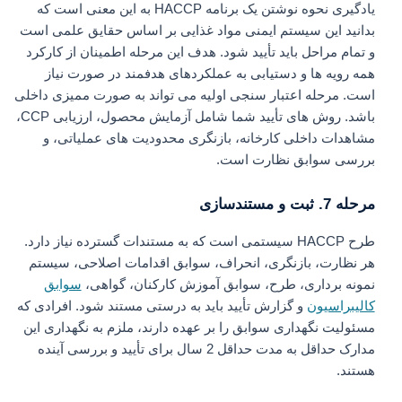
یادگیری نحوه نوشتن یک برنامه HACCP به این معنی است که
بدانید این سیستم ایمنی مواد غذایی بر اساس حقایق علمی است
و تمام مراحل باید تأیید شود. هدف این مرحله اطمینان از کارکرد
همه رویه‌ ها و دستیابی به عملکردهای هدفمند در صورت نیاز
است. مرحله اعتبار سنجی اولیه می تواند به صورت ممیزی داخلی
باشد. روش های تأیید شما شامل آزمایش محصول، ارزیابی CCP،
مشاهدات داخلی کارخانه، بازنگری محدودیت های عملیاتی، و
بررسی سوابق نظارت است.
مرحله 7. ثبت و مستندسازی
طرح HACCP سیستمی است که به مستندات گسترده نیاز دارد.
هر نظارت، بازنگری، انحراف، سوابق اقدامات اصلاحی، سیستم
نمونه برداری، طرح، سوابق آموزش کارکنان، گواهی،
سوابق
کالیبراسیون
و گزارش تأیید باید به درستی مستند شود. افرادی که
مسئولیت نگهداری سوابق را بر عهده دارند، ملزم به نگهداری این
مدارک حداقل به مدت حداقل 2 سال برای تأیید و بررسی آینده
هستند.