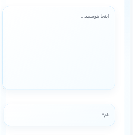
اینجا
بنویسید…
نام*