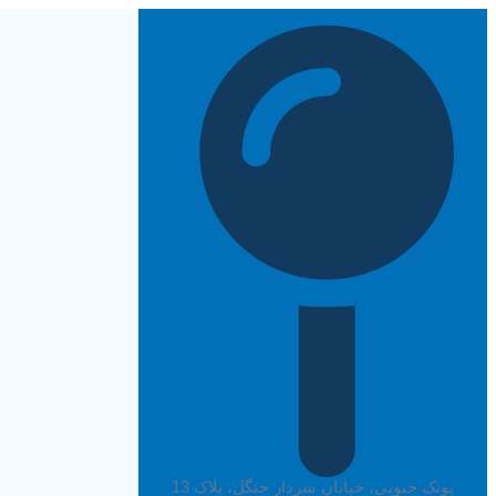
پرش
به
محتوا
پونک جنوبی، خیابان سردار جنگل، پلاک 13