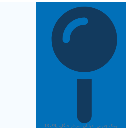
پرش
به
محتوا
پونک جنوبی، خیابان سردار جنگل، پلاک 13