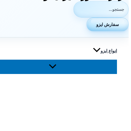
جستجوی:
سفارش ایزو
انواع ایزو