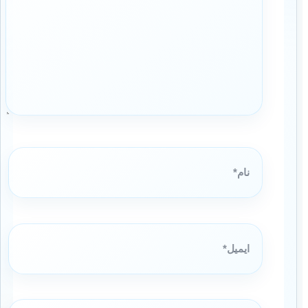
نام*
ایمیل*
وبگاه