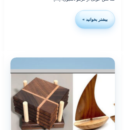
بیشتر بخوانید »
استاندارد
ایزو
20202:
پخت
نمونه‌های
سبزِ
خمیرهای
رامینگ
سرد
و
نیمه-
گرم