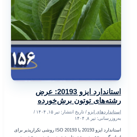
استاندارد ایزو 20193: عرض
رشته‌های توتون برش‌خورده
استانداردهای ایزو
/ تاریخ انتشار:
تیر ۱۵, ۱۴۰۴
/
به‌روزرسانی: تیر ۸, ۱۴۰۴
استاندارد ایزو 20193 یا ISO 20193 روشی تکرارپذیر برای