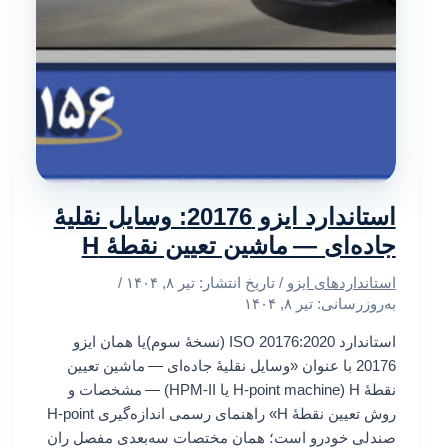
استاندارد ایزو 20176: وسایل نقلیهٔ
جاده‌ای — ماشین تعیین نقطهٔ H
استانداردهای ایزو
/ تاریخ انتشار:
تیر ۸, ۱۴۰۴
/
به‌روزرسانی: تیر ۸, ۱۴۰۴
استاندارد ISO 20176:2020 (نسخهٔ سوم)یا همان ایزو
20176 با عنوان «وسایل نقلیهٔ جاده‌ای — ماشین تعیین
نقطهٔ H (H-point machine یا HPM-II) — مشخصات و
روش تعیین نقطهٔ H» راهنمای رسمی اندازه‌گیری H-point
صندلی خودرو است؛ همان مختصات سه‌بعدی مفصل ران