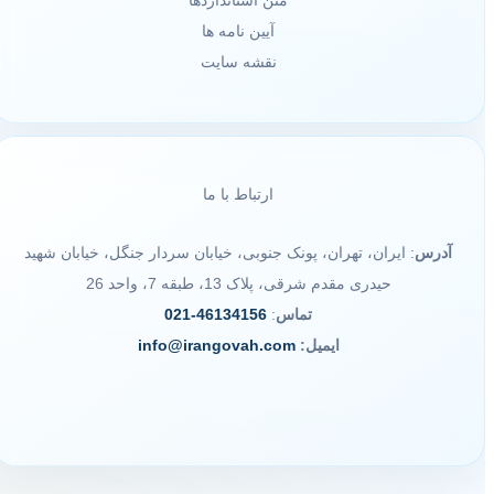
متن استانداردها
آیین نامه ها
نقشه سایت
ارتباط با ما
آدرس
: ایران، تهران، پونک جنوبی، خیابان سردار جنگل، خیابان شهید
حیدری مقدم شرقی، پلاک 13، طبقه 7، واحد 26
تماس
:
46134156-021
ایمیل:
info@irangovah.com