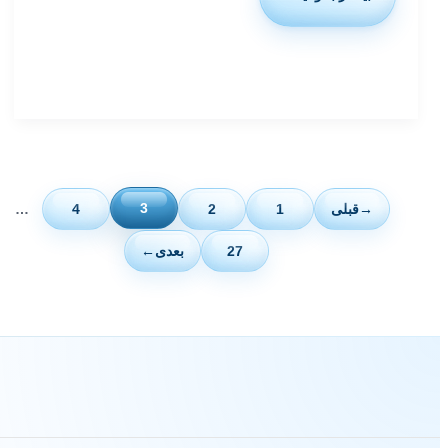
استاندارد
ایزو
20137
چیست؟
آزمون‌های
شیمیایی
بر
روی
چرم
3
→
قبلی
1
2
4
…
27
بعدی
←