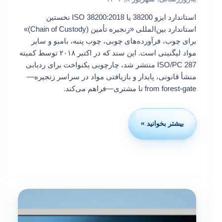
استاندارد ایزو 38200 یا ISO 38200:2018 نخستین
استاندارد بین‌المللی «زنجیره تأمین (Chain of Custody)»
برای چوب، فرآورده‌های چوبی، چوب پنبه، بامبو و سایر
مواد لیگنینی است. این سند که در اکتبر ۲۰۱۸ توسط کمیته
ISO/PC 287 منتشر شد، چارچوبی یکنواخت برای ردیابی
منشأ قانونی، پایدار و بازیافتی مواد در سراسر زنجیره—
from forest-gate تا مشتری—فراهم می‌کند.
بیشتر بخوانید »
استاندارد
ایزو
38200
ویرایش
2018
چیست
و
چه
کاربردی
دارد؟