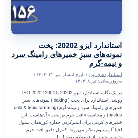
استاندارد ایزو 20202: پخت
نمونه‌های سبزِ خمیرهای رامینگ سرد
و نیمه-گرم
استانداردهای ایزو
/ تاریخ انتشار:
تیر ۲۲, ۱۴۰۴
/
به‌روزرسانی: تیر ۸, ۱۴۰۴
در یک نگاه، استاندارد ایزو 20202 یا ISO 20202:2004
روشی استاندارد برای پخت ( baking ) نمونه‌های سبزِ
خمیرهای رامینگ سرد و نیمه-گرم (cold & tepid ramming
pastes) و محاسبه «افت جرم در پخت» آن‌هاست. این
خمیرهای کربنی برای آسترکردن جداره کوره‌های سلول
احیا آلومینیوم به‌کار می‌روند؛ کنترل دقیق افت جرم
شاخص خوبی از فرمولاسیون، […]