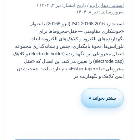
استانداردهای ایزو
/ تاریخ انتشار:
تیر ۳, ۱۴۰۴
/
به‌روزرسانی: تیر ۸, ۱۴۰۴
استاندارد ISO 20168:2016 (ایزو 20168) با عنوان
«جوشکاری مقاومتی — قفل-مخروط‌ها برای
نگهدارنده‌های الکترود و کلاهک‌های الکترود» ابعاد،
تلورانس‌ها، نحوهٔ نامگذاری، جنس و نشانه‌گذاری مجموعه
اتصال مخروطی بین نگهدارنده (electrode holder) و کلاهک
(electrode cap) را تعیین می‌کند. این اتصال که «قفل
مخروطی» یا «Fisher taper» نام دارد، باعث جفت‌ شدن
ایمن کلاهک و نگهدارنده در
بیشتر بخوانید »
استاندارد
ایزو
20168:
جوشکاری
مقاومتی