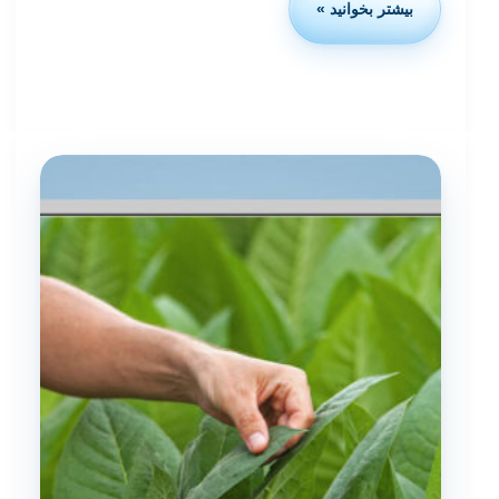
بیشتر بخوانید »
استاندارد
ایزو
20200:
تست
پلاستیک
در
شرایط
کمپوست
صنعتی