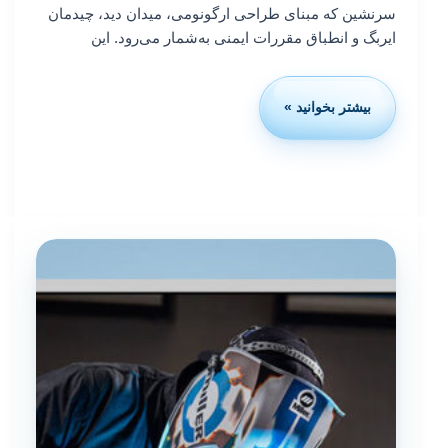
سرنشین که مبنای طراحی ارگونومی، میدان دید، چیدمان
ایربگ و انطباق مقررات ایمنی به‌شمار می‌رود. این
بیشتر بخوانید »
استاندارد
ایزو
20176:
وسایل
نقلیهٔ
جاده‌ای
—
ماشین
تعیین
نقطهٔ
H