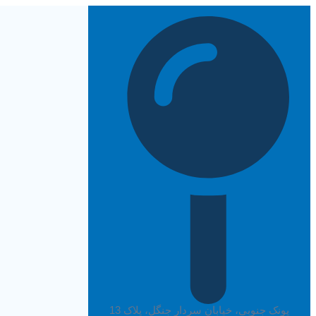
پرش
به
محتوا
پونک جنوبی، خیابان سردار جنگل، پلاک 13