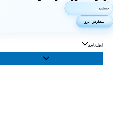
جستجوی:
سفارش ایزو
انواع ایزو