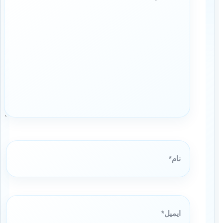
نام*
ایمیل*