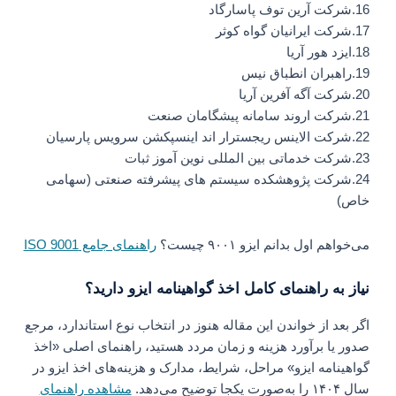
16.شرکت آرین توف پاسارگاد
17.شرکت ایرانیان گواه کوثر
18.ایزد هور آریا
19.راهبران انطباق نیس
20.شرکت آگه آفرین آریا
21.شرکت اروند سامانه پیشگامان صنعت
22.شرکت الاینس ریجسترار اند اینسپکشن سرویس پارسیان
23.شرکت خدماتی بین المللی نوین آموز ثبات
24.شرکت پژوهشکده سیستم های پیشرفته صنعتی (سهامی
خاص)
می‌خواهم اول بدانم ایزو ۹۰۰۱ چیست؟
راهنمای جامع ISO 9001
نیاز به راهنمای کامل اخذ گواهینامه ایزو دارید؟
اگر بعد از خواندن این مقاله هنوز در انتخاب نوع استاندارد، مرجع
صدور یا برآورد هزینه و زمان مردد هستید، راهنمای اصلی «اخذ
گواهینامه ایزو» مراحل، شرایط، مدارک و هزینه‌های اخذ ایزو در
سال ۱۴۰۴ را به‌صورت یکجا توضیح می‌دهد.
مشاهده راهنمای