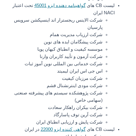
لیست CB های
گواهینامه دهنده ایزو 45001
تحت اعتبار
NACI ایران
شرکت الاینس ریجسترار اند اینسپکشن سرویس
پارسیان
شرکت ارزیاب مدیریت همام
شرکت پیشگامان ایده های نوین
موسسه کیفیت و انطباق کیهان پویا
شرکت آزمون و تأیید کاربران وارنا
شرکت خدماتی بین المللی نوین آموز ثبات
اس جی اس ایران لیمیتد
شرکت مرزبان کیفیت
شرکت مودی اینترنشنال قشم
شرکت پژوهشکده سیستم های پیشرفته صنعتی
(سهامی خاص)
شرکت بیکران راهکار سعادت
شرکت آرین توف پاسارگاد
شرکت پایش و ارزیابی انطباق ایران
لیست CB های
گواهی کننده ایزو 22000
در ایران