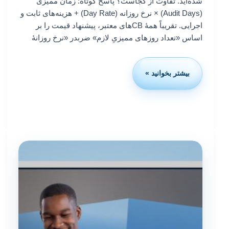
شده‌اید. تفاوت از کجاست؟ پاسخ کوتاه: زمان ممیزی
(Audit Days) × نرخ روزانه (Day Rate) + هزینه‌های ثابت و
اجرایی. تقریباً همهٔ CBهای معتبر، پیشنهاد قیمت را بر
اساس «تعداد روزهای ممیزیِ لازم» ضربدر «نرخ روزانهٔ
بیشتر بخوانید »
مدل
قیمت
گذاری
CBها:
چه
عواملی
قیمت
«اخذ
گواهینامه
ایزو»
را
تغییر
می‌دهد؟