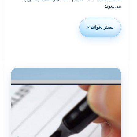
می‌شود؛
بیشتر بخوانید »
مدیریت
عدم
انطباق
و
اقدامات
اصلاحی
(CAPA)
در
مسیر
اخذ
ایزو