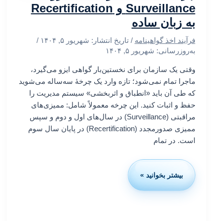
Surveillance و Recertification
به زبان ساده
فرآیند اخذ گواهینامه
/ تاریخ انتشار:
شهریور ۵, ۱۴۰۴
/
به‌روزرسانی: شهریور ۵, ۱۴۰۴
وقتی یک سازمان برای نخستین‌بار گواهی ایزو می‌گیرد،
ماجرا تمام نمی‌شود؛ تازه وارد یک چرخهٔ سه‌ساله می‌شوید
که طی آن باید «انطباق و اثربخشی» سیستم مدیریت را
حفظ و اثبات کنید. این چرخه معمولاً شامل: ممیزی‌های
مراقبتی (Surveillance) در سال‌های اول و دوم و سپس
ممیزی صدورمجدد (Recertification) در پایان سال سوم
است. در تمام
بیشتر بخوانید »
چرخه
سه
ساله
گواهینامه
ایزو: