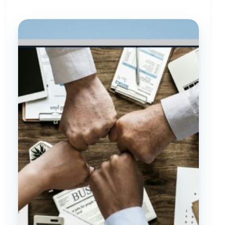
Surveillance
و
Recertification
به
زبان
ساده