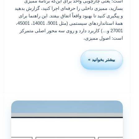
است؛ یعنی چارچوبی واحد برای این‌که برنامهٔ ممیزی
بسازید، ممیزی داخلی را حرفه‌ای اجرا کنید، گزارش بدهید
و پیگیری کنید تا بهبود واقعاً اتفاق بیفتد. این راهنما برای
همهٔ استانداردهای سیستمی (مثل 9001، 14001، 45001،
27001 و…) کاربرد دارد و روی سه محور اصلی متمرکز
است: اصول ممیزی،
بیشتر بخوانید »
ممیزی
داخلی
طبق
ISO
19011:
برنامه‌ریزی،
اجرا،
گزارش
و
پیگیری