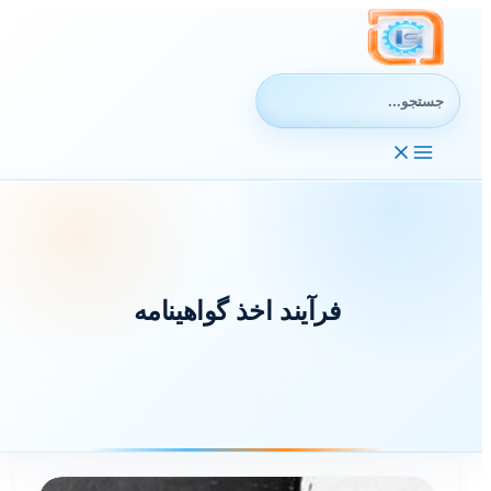
رش
ه
حتوا
جستجوی:
فرآیند اخذ گواهینامه