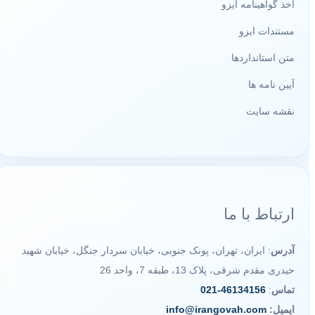
اخذ گواهینامه ایزو
مستندات ایزو
متن استانداردها
آیین نامه ها
نقشه سایت
ارتباط با ما
آدرس
: ایران، تهران، پونک جنوبی، خیابان سردار جنگل، خیابان شهید
حیدری مقدم شرقی، پلاک 13، طبقه 7، واحد 26
تماس
:
46134156-021
ایمیل:
info@irangovah.com