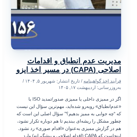
مدیریت عدم انطباق و اقدامات
اصلاحی (CAPA) در مسیر اخذ ایزو
فرآیند اخذ گواهینامه
/ تاریخ انتشار:
شهریور ۵, ۱۴۰۴
/
به‌روزرسانی: اردیبهشت ۱۷, ۱۴۰۵
اگر در ممیزی داخلی یا ممیزی صدور/تمدید ISO با
«عدم‌انطباق» روبه‌رو شده‌اید، مهم‌ترین سؤال این نیست
که “چه جوابی به ممیز بدهیم؟” سؤال اصلی این است که
چطور مشکل را ریشه‌ای ببندیم تا هم دوباره تکرار نشود،
هم در گزارش ممیزی به‌عنوان «اقدام صوری» رد نشود.
اینجاست که CAPA (اقدام اصلاحی و پیشگیرانه) وارد