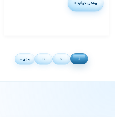
بیشتر بخوانید »
تجزیه
و
تحلیل
شکاف
(Gap
Analysis)
چیست
و
چگونه
انجام
دهیم؟
1
2
3
بعدی
←
(+
تمپلیت)