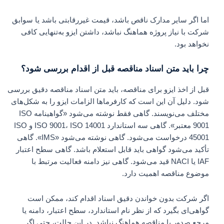
اما اگر سایر مدارک ناقص باشد، قیمت غیررقابتی باشد یا سوابق
شرکت با نیاز پروژه هماهنگ نباشد، داشتن ایزو به‌تنهایی کافی
نخواهد بود.
چرا باید متن اسناد مناقصه قبل از اقدام بررسی شود؟
قبل از اخذ ایزو برای مناقصه، باید متن اسناد مناقصه دقیق بررسی
شود. دلیل آن این است که کارفرماها الزامات ایزو را به شکل‌های
مختلف می‌نویسند. گاهی فقط نوشته می‌شود «گواهینامه ISO
9001 معتبر». گاهی سه استاندارد ISO 9001، ISO 14001 و ISO
45001 درخواست می‌شود. گاهی نوشته می‌شود «IMS». گاهی
تأکید می‌شود گواهی باید قابل استعلام باشد. گاهی سطح اعتبار
IAF یا NACI قید می‌شود. گاهی نیز دامنه فعالیت مرتبط با
موضوع مناقصه اهمیت دارد.
اگر شرکت بدون خواندن دقیق اسناد اقدام کند، ممکن است
گواهی‌ای بگیرد که از نظر نام استاندارد، سطح اعتبار، دامنه یا
مرجع صدور با مناقصه هماهنگ نباشد. در این حالت، حتی اگر