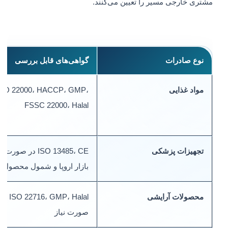
مشتری خارجی مسیر را تعیین می‌کنند.
نوع صادرات
گواهی‌های قابل بررسی
مواد غذایی
ISO 22000، HACCP، GMP،
FSSC 22000، Halal
تجهیزات پزشکی
ISO 13485، CE در صورت
بازار اروپا و شمول محصول
محصولات آرایشی
ISO 22716، GMP، Halal در
صورت نیاز