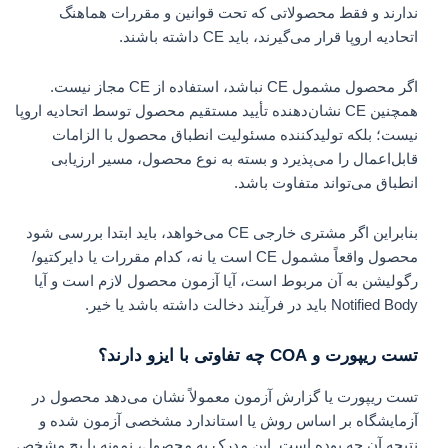
ندارند و فقط محصولاتی که تحت قوانین و مقررات هماهنگ
اتحادیه اروپا قرار می‌گیرند، باید CE داشته باشند.
اگر محصول مشمول CE نباشد، استفاده از CE مجاز نیست.
همچنین CE نشان‌دهنده تأیید مستقیم محصول توسط اتحادیه اروپا
نیست؛ بلکه تولیدکننده مسئولیت انطباق محصول با الزامات
قابل‌اعمال را می‌پذیرد و بسته به نوع محصول، مسیر ارزیابی
انطباق می‌تواند متفاوت باشد.
بنابراین اگر مشتری خارجی CE می‌خواهد، باید ابتدا بررسی شود
محصول واقعاً مشمول CE است یا نه، کدام مقررات یا دایرکتیو/
رگولیشن به آن مربوط است، آیا آزمون محصول لازم است و آیا
Notified Body باید در فرآیند دخالت داشته باشد یا خیر.
تست ریپورت و COA چه تفاوتی با ایزو دارند؟
تست ریپورت یا گزارش آزمون معمولاً نشان می‌دهد محصول در
آزمایشگاه بر اساس روش یا استاندارد مشخصی آزمون شده و
نتیجه آن چه بوده است. این مدرک به محصول، نمونه یا بچ مشخص