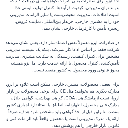
اخذ ایزو برای صادرات یعنی شرکت گواهینامه‌ای دریافت کند که
بتواند توان مدیریتی، کیفیت فرآیندها، کنترل تولید، ایمنی غذا،
امنیت اطلاعات، مدیریت محیط‌زیست یا سایر الزامات مدیریتی
خود را به مشتری خارجی، خریدار بین‌المللی، نماینده فروش،
زنجیره تأمین یا کارفرمای خارجی نشان دهد.
در صادرات، ایزو معمولاً نقش اعتمادساز دارد. یعنی نشان می‌دهد
شرکت فقط بر اساس ادعا کار نمی‌کند، بلکه یک سیستم مدیریتی
مشخص برای کنترل کیفیت، رسیدگی به شکایت مشتری، مدیریت
تأمین‌کننده، کنترل محصول یا ارائه خدمت دارد. اما ایزو همیشه
مجوز قانونی ورود محصول به کشور مقصد نیست.
برای بعضی محصولات، مشتری خارجی ممکن است علاوه بر ایزو،
مدارک دیگری هم بخواهد؛ مثل CE برای برخی محصولات در بازار
اروپا، تست آزمایشگاهی، COA، گواهی بهداشت، گواهی حلال،
مدارک فنی محصول، اظهارنامه انطباق یا استاندارد اجباری کشور
مقصد. بنابراین قبل از اخذ گواهی باید مشخص شود هدف، صرفاً
ارائه یک مدرک مدیریتی است یا محصول واقعاً باید الزامات فنی و
قانونی بازار خارجی را هم پوشش دهد.