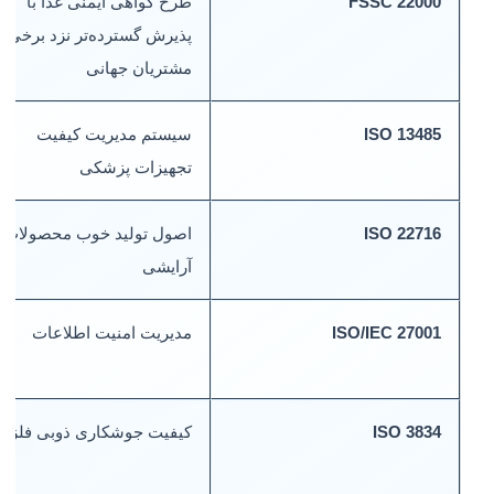
FSSC 22000
طرح گواهی ایمنی غذا با
پذیرش گسترده‌تر نزد برخی
مشتریان جهانی
ISO 13485
سیستم مدیریت کیفیت
تجهیزات پزشکی
ISO 22716
اصول تولید خوب محصولات
آرایشی
ISO/IEC 27001
مدیریت امنیت اطلاعات
ISO 3834
کیفیت جوشکاری ذوبی فلزات