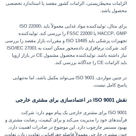
الزامات محیط‌زیستی، الزامات کشور مقصد یا استاندارد تخصصی
محصول باشد.
برای مثال، تولیدکننده مواد غذایی معمولاً باید ISO 22000،
HACCP، GMP یا FSSC 22000 را بررسی کند. تولیدکننده
تجهیزات پزشکی باید ISO 13485 و مقررات بازار مقصد را بررسی
کند. شرکت نرم‌افزاری داده‌محور ممکن است به ISO/IEC 27001
نیاز داشته باشد. تولیدکننده محصول مشمول CE در بازار اروپا
باید الزامات CE را جداگانه بررسی کند.
در چنین مواردی، ISO 9001 می‌تواند مکمل باشد، اما به‌تنهایی
پاسخ کامل نیست.
نقش ISO 9001 در اعتمادسازی برای مشتری خارجی
ISO 9001 برای مشتری خارجی یک پیام مهم دارد: شرکت
فرآیندهای خود را مدیریت می‌کند و برای کیفیت، رضایت مشتری و
بهبود مستمر چارچوب دارد. این موضوع در صادرات اهمیت دارد،
چون مشتری خارجی معمولاً فاصله جغرافیایی، تفاوت زبان، تفاوت