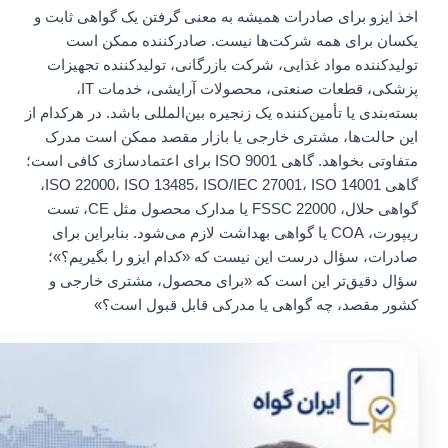
اخذ ایزو برای صادرات همیشه به معنی گرفتن یک گواهی ثابت و
یکسان برای همه شرکت‌ها نیست. صادرکننده ممکن است
تولیدکننده مواد غذایی، شرکت بازرگانی، تولیدکننده تجهیزات
پزشکی، قطعات صنعتی، محصولات آرایشی، خدمات IT،
بسته‌بندی یا تأمین‌کننده یک زنجیره بین‌المللی باشد. در هرکدام از
این حالت‌ها، مشتری خارجی یا بازار مقصد ممکن است مدرک
متفاوتی بخواهد. گاهی ISO 9001 برای اعتمادسازی کافی است؛
گاهی ISO 22000، ISO 13485، ISO/IEC 27001، ISO 14001،
گواهی حلال، FSSC 22000 یا مدارک محصول مثل CE، تست
ریپورت، COA یا گواهی بهداشت لازم می‌شود. بنابراین برای
صادرات، سؤال درست این نیست که «کدام ایزو را بگیریم؟»؛
سؤال دقیق‌تر این است که «برای محصول، مشتری خارجی و
کشور مقصد، چه گواهی یا مدرکی قابل قبول است؟»