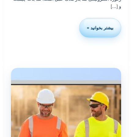
و […]
بیشتر بخوانید »
استعلام
مدرک
در
سامانه
ساجات:
واقعیت،
مسیر
درست،
و
چک‌لیست
عملی