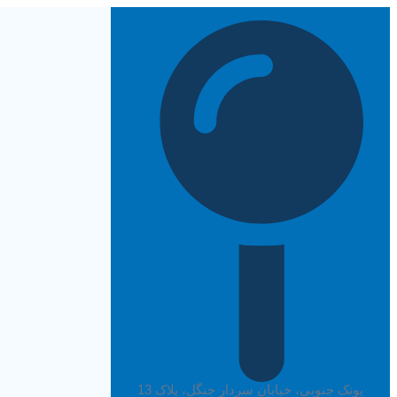
پرش
به
محتوا
پونک جنوبی، خیابان سردار جنگل، پلاک 13