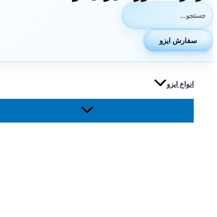
جستجوی:
سفارش ایزو
انواع ایزو