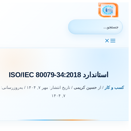
رش
ه
حتوا
جستجوی:
استاندارد ISO/IEC 80079-34:2018
کسب و کار
/ از
حسین کریمی
/ تاریخ انتشار:
مهر ۷, ۱۴۰۴
/ به‌روزرسانی: م
۷, ۱۴۰۴