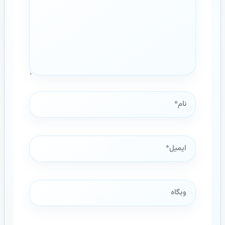
نام*
ایمیل*
وبگاه