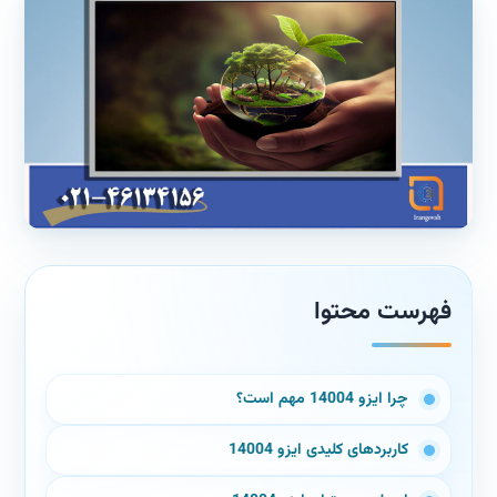
فهرست محتوا
چرا ایزو 14004 مهم است؟
کاربردهای کلیدی ایزو 14004