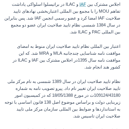
اجلاس مشترک بین
IAF
و ILAC در براتیسلوا اسلواکی یاداشت
تفاهم MOU را با مجمع بین المللی اعتباربخشی نهادهای تایید
صلاحیت IAF امضا کرد و عضو رسمی انجمن IAF شد. پس بنابراین
در سال 1384 شمسی نظام تایید صلاحیت ایران عضو دو مجمع
بین المللی PAC و ILAC شد.
اعتبار بین المللی نظام تایید صلاحیت ایران منوط به امضای
موافقت نامه شناسایی چندجانبه MLA و MRA شد. که این
موافقت نامه سال 1395در اجلاس مشترک بین IAF و ILAC در
کشور هند انجام شد.
نظام تایید صلاحیت ایران در سال 1389 شمسی به نام مرکز ملی
تایید صلاحیت ایران تغییر نام داد. پیرو تصویب نامه به شماره
109124/43180ت در مورخ 18/05/1388 که در کمیسیون امور
زیربنایی دولت و براساس موضوع اصل 138 قانون اساسی با توجه
به استانداردها و ضوابط بین المللی سازمان مرکز ملی تایید
صلاحیت ایران تاسیس شد.