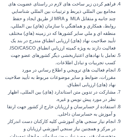
فراهم کردن زیر ساخت های لازم در راستای عضويت های
مجامع بين المللي ذيربط و ترتيبات بين المللي شناسايي
چند جانبه و متقابل MLA و MRA از طريق ايجاد و حفظ
روابط، همکاري و هماهنگي با سازمان (هاي) بين المللي،
منطقه اي و ملي ساير کشورها که در زمينه (هاي) مختلف
تأييد صلاحيت نهاد (های) ارزیابی انطباق مندرج در بند يک
فعاليت دارند به ويژه کميته ارزيابي انطباق ISO/CASCO.
تعامل با نهادهای اعتباربخشی دیگر کشورهای عضو جهت
کسب تجربیات و تبادل اطلاعات.
انجام فعاليت هاي ترويجي و اطلاع رساني در مورد
مقررات، ضوابط و ساير موضوعات مربوط به تأييد صلاحيت
نهاد (های) ارزیابی انطباق.
مشارکت در تدوین متن استاندارد (های) بین المللی، اظهار
نظر در مورد پیش نویس و غیره.
استفاده از حسابرسان و ارزیابان خارج از کشور جهت ارتقا
و آموزش به حسابرسان داخلی.
انجام نياز سنجي هاي آموزشي کليه کارکنان دست اندرکار
در مرکز و همچنين نياز سنجي آموزشي ارزيابان و
متخصصان فني مورد نياز برون سازماني و ايجاد تمهيدات