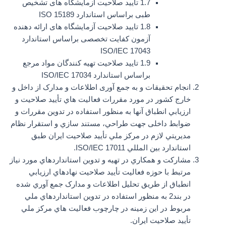
1.7 تایید صلاحیت آزمایشگاه های تشخیص
طبی براساس استاندارد ISO 15189
1.8 تایید صلاحیت آزمایشگاه های ارائه دهنده
آزمون کفایت تخصصی براساس استاندارد
ISO/IEC 17043
1.9 تایید صلاحیت تهیه کنندگان مواد مرجع
براساس استاندارد ISO/IEC 17034
انجام تحقيقات و به جمع آوری اطلاعات و مدارک از داخل و
خارج کشور در مورد مقررات فعاليت هاي تأييد صلاحيت و
ارزيابي انطباق آنها به منظور استفاده در تدوين مقررات و
ضوابط داخلی جهت طراحي، مستند سازي و استقرار نظام
مديريتي لازم در مرکز ملي تأييد صلاحيت ايران طبق
استاندارد بين المللي ISO/IEC 17011.
مشارکت و همکاري در تهيه و تدوين استانداردهاي مورد نياز
مرتبط با حوزه فعاليت تأييد صلاحيت نهادهاي ارزيابي
انطباق از طريق تحليل اطلاعات و مدارک جمع آوري شده
در بند2 به منظور استفاده در تدوين استانداردهاي ملي
مربوط در اين زمينه در چارچوب فعاليت هاي مرکز ملي
تأييد صلاحيت ايران.