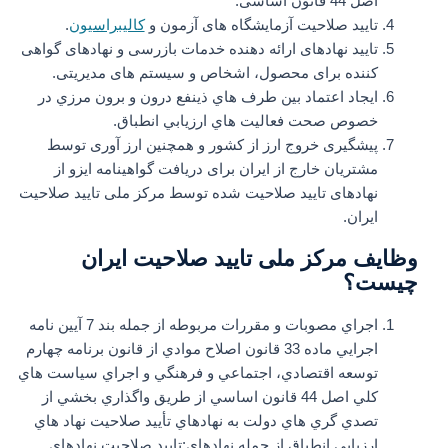
اصل 44 قانون اساسی.
تایید صلاحیت آزمایشگاه های آزمون و
کالیبراسیون
.
تایید نهادهای ارائه دهنده خدمات بازرسی و نهادهای گواهی
کننده برای محصول، اشخاص و سیستم های مدیریتی.
ایجاد اعتماد بین طرف هاي ذينفع درون و برون مرزي در
خصوص صحت فعاليت هاي ارزيابي انطباق.
پیشگیری خروج ارز از کشور و همچنین ارز آوری توسط
مشتریان خارج از ایران برای دریافت گواهینامه ایزو از
نهادهای تایید صلاحیت شده توسط مرکز ملی تایید صلاحیت
ایران.
وظایف مرکز ملی تایید صلاحیت ایران
چیست؟
اجراي مصوبات و مقررات مربوطه از جمله بند 7 آيين نامه
اجرايي ماده 33 قانون اصلاح موادي از قانون برنامه چهارم
توسعه اقتصادي، اجتماعي و فرهنگي و اجراي سياست هاي
کلي اصل 44 قانون اساسي از طريق واگذاري بخشي از
تصدي گري هاي دولت به نهادهاي تأييد صلاحيت نهاد هاي
ارزيابي انطباق از جمله نهادهاي:تایید صلاحیت نهادهای