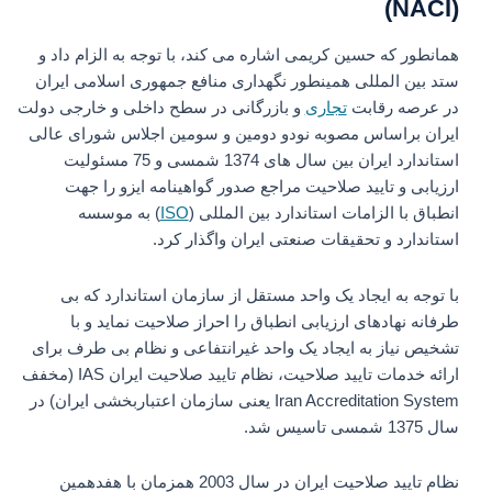
(NACI)
همانطور که حسین کریمی اشاره می کند، با توجه به الزام داد و
ستد بین المللی همینطور نگهداری منافع جمهوری اسلامی ایران
در عرصه رقابت
تجاری
و بازرگانی در سطح داخلی و خارجی دولت
ایران براساس مصوبه نودو دومین و سومین اجلاس شورای عالی
استاندارد ایران بین سال های 1374 شمسی و 75 مسئولیت
ارزیابی و تایید صلاحیت مراجع صدور گواهینامه ایزو را جهت
انطباق با الزامات استاندارد بین المللی (
ISO
) به موسسه
استاندارد و تحقیقات صنعتی ایران واگذار کرد.
با توجه به ایجاد یک واحد مستقل از سازمان استاندارد که بی
طرفانه نهادهای ارزیابی انطباق را احراز صلاحیت نماید و با
تشخیص نیاز به ایجاد یک واحد غیرانتفاعی و نظام بی طرف برای
ارائه خدمات تایید صلاحیت، نظام تایید صلاحیت ایران IAS (مخفف
Iran Accreditation System یعنی سازمان اعتباربخشی ایران) در
سال 1375 شمسی تاسیس شد.
نظام تایید صلاحیت ایران در سال 2003 همزمان با هفدهمین