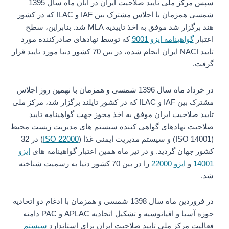
سپس مرکز ملی تایید صلاحیت ایران در آبان ماه سال 1395
شمسی همزمان با اجلاس مشترک بین IAF و ILAC که در کشور
هند برگزار شد موفق به اخذ تاییدیه MLA شد. بنابراین، سطح
اعتبار
گواهینامه ایزو 9001
که توسط نهادهای صادرکننده مورد
تایید NACI ایران انجام شده، در بین 70 کشور دنیا مورد تایید قرار
گرفت.
در خرداد ماه سال 1396 شمسی و همزمان با نهمین روز اجلاس
مشترک بین IAF و ILAC که در کشور تایلند برگزار شد، مرکز ملی
تایید صلاحیت ایران موفق به اخذ مجوز جهت گواهینامه تایید
صلاحیت نهادهای گواهی کننده سیستم های مدیریت زیست محیط
(ISO 14001) و سیستم مدیریت ایمنی غذا (
ISO 22000
) در 32
کشور جهان گردید. و در تیر ماه همین اعتبار گواهینامه های
ایزو
14001
و
ایزو 22000
را در بین 70 کشور دنیا به رسمیت شناخته
شد.
در فروردین ماه سال 1398 شمسی و همزمان با ادغام دو اتحادیه
حوزه آسیا و اقیانوسیه و تشکیل اتحادیه APLAC و PAC دامنه
فعالیت مرکز ملی تایید صلاحیت ایران برای استاندارد
سیستم