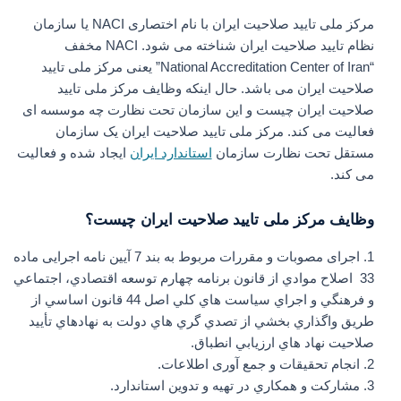
مرکز ملی تایید صلاحیت ایران با نام اختصاری NACI یا سازمان
نظام تایید صلاحیت ایران شناخته می شود. NACI مخفف
“National Accreditation Center of Iran” یعنی مرکز ملی تایید
صلاحیت ایران می باشد. حال اینکه وظایف مرکز ملی تایید
صلاحیت ایران چیست و این سازمان تحت نظارت چه موسسه ای
فعالیت می کند. مرکز ملی تایید صلاحیت ایران یک سازمان
مستقل تحت نظارت سازمان
استاندارد ایران
ایجاد شده و فعالیت
می کند.
وظایف مرکز ملی تایید صلاحیت ایران چیست؟
1. اجرای مصوبات و مقررات مربوط به بند 7 آیین نامه اجرایی ماده
33 اصلاح موادي از قانون برنامه چهارم توسعه اقتصادي، اجتماعي
و فرهنگي و اجراي سياست هاي کلي اصل 44 قانون اساسي از
طريق واگذاري بخشي از تصدي گري هاي دولت به نهادهاي تأييد
صلاحيت نهاد هاي ارزيابي انطباق.
2. انجام تحقيقات و جمع آوری اطلاعات.
3. مشارکت و همکاري در تهيه و تدوين استاندارد.