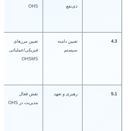
ذی‌نفع
OHS
ب
4.3
تعیین دامنه
تعیین مرزهای
س
سیستم
فیزیکی/عملیاتی
ن
OHSMS
پ
5.1
رهبری و تعهد
نقش فعال
ص
مدیریت در OHS
ت
م