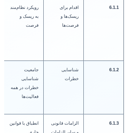
6.1.1
اقدام برای
رویکرد نظام‌مند
ر
ریسک‌ها و
به ریسک و
م
فرصت‌ها
فرصت
ر
6.1.2
شناسایی
جامعیت
ف
خطرات
شناسایی
/
خطرات در همه
فعالیت‌ها
ا
6.1.3
الزامات قانونی
انطباق با قوانین
ف
و سایر الزامات
جاری
ب