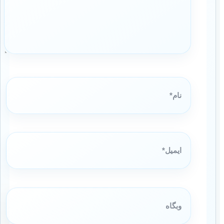
نام*
ایمیل*
وبگاه