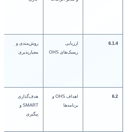
ا
6.1.4
ارزیابی
روش‌مندی و
م
ریسک‌های OHS
معیارپذیری
م
گ
ر
6.2
اهداف OHS و
هدف‌گذاری
ا
برنامه‌ها
SMART و
ب
پیگیری
م