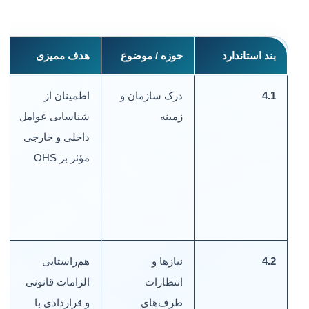
بند استاندارد
حوزه / موضوع
هدف ممیزی
ش
4.1
درک سازمان و
اطمینان از
زمینه
شناسایی عوامل
داخلی و خارجی
ف
مؤثر بر OHS
ذ
ر
ک
4.2
نیازها و
هم‌راستایی
م
انتظارات
الزامات قانونی
ذ
طرف‌های
و قراردادی با
ن