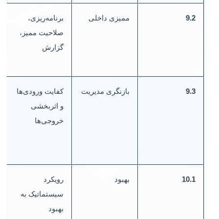
9.2
ممیزی داخلی
برنامه‌ریزی،
ب
صلاحیت ممیز،
چ
گزارش
گ
ق
9.3
بازنگری مدیریت
کفایت ورودی‌ها
د
و اثربخشی
ص
خروجی‌ها
ت
ا
10.1
بهبود
رویکرد
پ
سیستماتیک به
پ
بهبود
ک