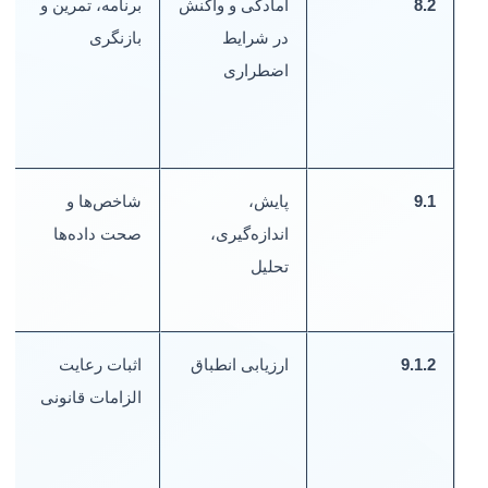
8.2
آمادگی و واکنش
برنامه، تمرین و
س
در شرایط
بازنگری
م
اضطراری
د
9.1
پایش،
شاخص‌ها و
اندازه‌گیری،
صحت داده‌ها
ک
تحلیل
گ
9.1.2
ارزیابی انطباق
اثبات رعایت
چ
الزامات قانونی
ا
ا