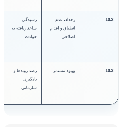
R
10.2
رخداد، عدم
رسیدگی
ث
انطباق و اقدام
ساختاریافته به
اصلاحی
حوادث
ا
ر
10.3
بهبود مستمر
رصد روندها و
د
یادگیری
ب
سازمانی
ش