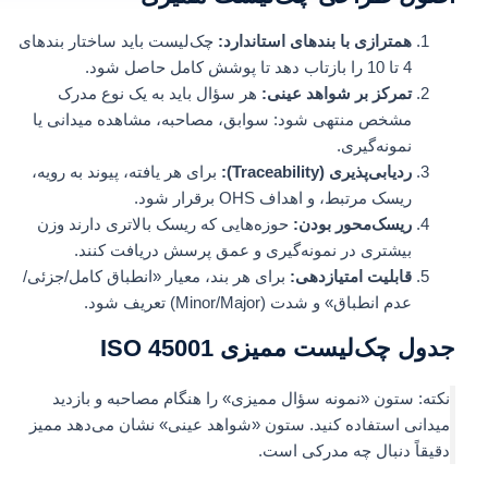
همترازی با بندهای استاندارد:
چک‌لیست باید ساختار بندهای
4 تا 10 را بازتاب دهد تا پوشش کامل حاصل شود.
تمرکز بر شواهد عینی:
هر سؤال باید به یک نوع مدرک
مشخص منتهی شود: سوابق، مصاحبه، مشاهده میدانی یا
نمونه‌گیری.
ردیابی‌پذیری (Traceability):
برای هر یافته، پیوند به رویه،
ریسک مرتبط، و اهداف OHS برقرار شود.
ریسک‌محور بودن:
حوزه‌هایی که ریسک بالاتری دارند وزن
بیشتری در نمونه‌گیری و عمق پرسش دریافت کنند.
قابلیت امتیازدهی:
برای هر بند، معیار «انطباق کامل/جزئی/
عدم انطباق» و شدت (Minor/Major) تعریف شود.
جدول چک‌لیست ممیزی ISO 45001
نکته: ستون «نمونه سؤال ممیزی» را هنگام مصاحبه و بازدید
میدانی استفاده کنید. ستون «شواهد عینی» نشان می‌دهد ممیز
دقیقاً دنبال چه مدرکی است.