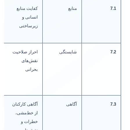
7.1
منابع
کفایت منابع
انسانی و
ا
زیرساختی
ن
7.2
شایستگی
احراز صلاحیت
م
نقش‌های
ش
بحرانی
گ
ا
ا
7.3
آگاهی
آگاهی کارکنان
س
از خط‌مشی،
ا
خطرات و
آ