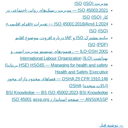
مدیریت (ISO)
ISO
ISO 45003:2021 — مدیریت ریسک‌های روانی‌-اجتماعی در
کار (ISO)
ISO
ISO 45001:2018/Amd 1:2024 — تغییرات «اقدام اقلیمی»
ISO
(ISO)
بیانیه مشترک ISO و IAF درباره افزودن موضوع اقلیم
ISO
(PDF)
ILO-OSH 2001 — رهنمودهای سیستم مدیریت ایمنی و
بهداشت (ILO)
International Labour Organization
HSG65 — Managing for health and safety (HSE بریتانیا)
Health and Safety Executive
OSHA 29 CFR 1910.146 — فضاهای محدود دارای مجوز
(ایالات متحده)
OSHA
BSI Knowledge — BS ISO 45002:2023
BSI Knowledge
ANSI/ASSP — صفحه استاندارد ISO 45001
assp.org
→
نوشته قبل