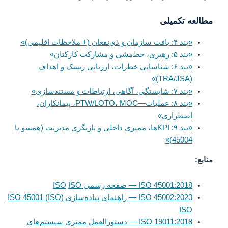
مطالعه تکمیلی
«بند ۴: بافت سازمان و ذی‌نفعان (+ ملاحظات اقلیمی)»
«بند ۵: رهبری، خط‌مشی و مشارکت کارکنان»
«بند ۶: شناسایی خطرات، ارزیابی ریسک و اهداف
(TRA/JSA)»
«بند ۷: شایستگی، آگاهی، ارتباطات و مستندسازی»
«بند ۸: عملیات—PTW/LOTO، MOC، پیمانکاران،
اضطراری»
«بند ۹: KPIها، ممیزی داخلی و بازنگری مدیریت (همسو با
45004)»
منابع:
ISO 45001:2018 — صفحه رسمی ISO
ISO
ISO 45002:2023 — راهنمای پیاده‌سازی ISO 45001 (ISO)
ISO
ISO 19011:2018 — دستورالعمل ممیزی سیستم‌های