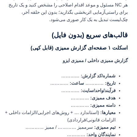
هر NC مسئول و موعد اقدام اصلاحی را مشخص کنید و یک تاریخ
برای راستی‌آزمایی اثربخشی بگذارید؛ بدون این حلقه آخر،
چک‌لیست تبدیل به یک کار صوری می‌شود.
قالب‌های سریع (بدون فایل)
اسکلت ۱ صفحه‌ای گزارش ممیزی (قابل کپی)
گزارش ممیزی داخلی / ممیزی ایزو
شماره/کد گزارش:
…………
تاریخ:
…………
ساعت:
…………
فرآیند/واحد/سایت:
…………
هدف ممیزی:
…………
دامنه ممیزی:
…………
معیارها:
(استاندارد … + روش‌های اجرایی/الزامات داخلی +
الزامات قانونی/قراردادی)
تیم ممیزی:
سرممیز ………… / ممیز …………
نمایندگان واحد:
…………