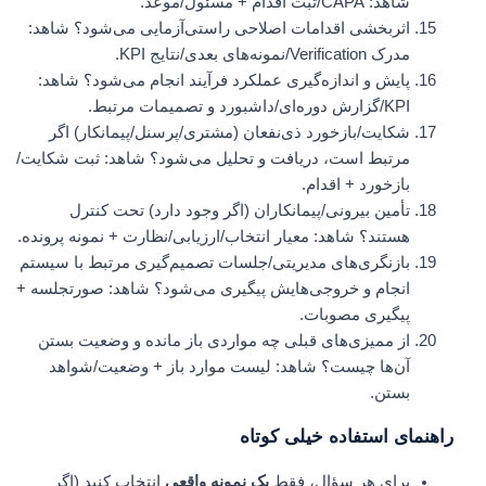
شاهد: CAPA/ثبت اقدام + مسئول/موعد.
اثربخشی اقدامات اصلاحی راستی‌آزمایی می‌شود؟ شاهد:
مدرک Verification/نمونه‌های بعدی/نتایج KPI.
پایش و اندازه‌گیری عملکرد فرآیند انجام می‌شود؟ شاهد:
KPI/گزارش دوره‌ای/داشبورد و تصمیمات مرتبط.
شکایت/بازخورد ذی‌نفعان (مشتری/پرسنل/پیمانکار) اگر
مرتبط است، دریافت و تحلیل می‌شود؟ شاهد: ثبت شکایت/
بازخورد + اقدام.
تأمین بیرونی/پیمانکاران (اگر وجود دارد) تحت کنترل
هستند؟ شاهد: معیار انتخاب/ارزیابی/نظارت + نمونه پرونده.
بازنگری‌های مدیریتی/جلسات تصمیم‌گیری مرتبط با سیستم
انجام و خروجی‌هایش پیگیری می‌شود؟ شاهد: صورتجلسه +
پیگیری مصوبات.
از ممیزی‌های قبلی چه مواردی باز مانده و وضعیت بستن
آن‌ها چیست؟ شاهد: لیست موارد باز + وضعیت/شواهد
بستن.
راهنمای استفاده خیلی کوتاه
برای هر سؤال، فقط
یک نمونه واقعی
انتخاب کنید (اگر