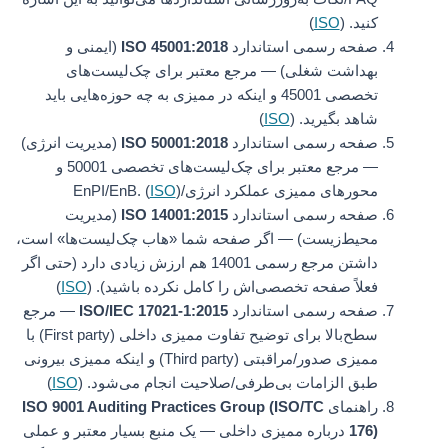
کنید. (
ISO
)
صفحه رسمی استاندارد
ISO 45001:2018
(ایمنی و
بهداشت شغلی) — مرجع معتبر برای چک‌لیست‌های
تخصصی 45001 و اینکه در ممیزی به چه حوزه‌هایی باید
شاهد بگیرید. (
ISO
)
صفحه رسمی استاندارد
ISO 50001:2018
(مدیریت انرژی)
— مرجع معتبر برای چک‌لیست‌های تخصصی 50001 و
محورهای ممیزی عملکرد انرژی/EnPI/EnB. (
)
ISO
صفحه رسمی استاندارد
ISO 14001:2015
(مدیریت
محیط‌زیست) — اگر صفحه شما «هاب چک‌لیست‌ها» است،
داشتن مرجع رسمی 14001 هم ارزش زیادی دارد (حتی اگر
فعلاً صفحه تخصصی‌اش را کامل نکرده باشید). (
ISO
)
صفحه رسمی استاندارد
ISO/IEC 17021-1:2015
— مرجع
سطح‌بالا برای توضیح تفاوت ممیزی داخلی (First party) با
ممیزی صدور/مراقبتی (Third party) و اینکه ممیزی بیرونی
طبق الزامات بی‌طرفی/صلاحیت انجام می‌شود. (
ISO
)
راهنمای
ISO 9001 Auditing Practices Group (ISO/TC
176)
درباره ممیزی داخلی — یک منبع بسیار معتبر و عملی