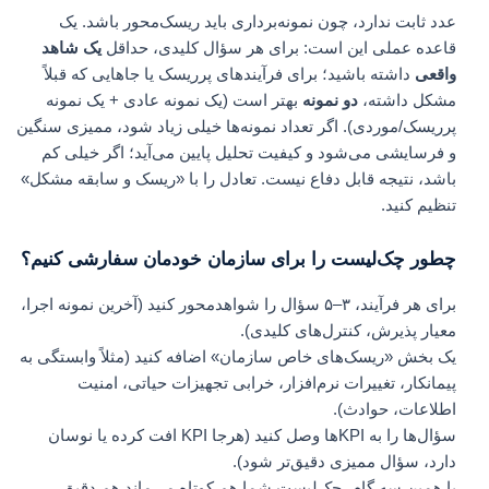
عدد ثابت ندارد، چون نمونه‌برداری باید ریسک‌محور باشد. یک
قاعده عملی این است: برای هر سؤال کلیدی، حداقل
یک شاهد
واقعی
داشته باشید؛ برای فرآیندهای پرریسک یا جاهایی که قبلاً
مشکل داشته،
دو نمونه
بهتر است (یک نمونه عادی + یک نمونه
پرریسک/موردی). اگر تعداد نمونه‌ها خیلی زیاد شود، ممیزی سنگین
و فرسایشی می‌شود و کیفیت تحلیل پایین می‌آید؛ اگر خیلی کم
باشد، نتیجه قابل دفاع نیست. تعادل را با «ریسک و سابقه مشکل»
تنظیم کنید.
چطور چک‌لیست را برای سازمان خودمان سفارشی کنیم؟
برای هر فرآیند، ۳–۵ سؤال را شواهدمحور کنید (آخرین نمونه اجرا،
معیار پذیرش، کنترل‌های کلیدی).
یک بخش «ریسک‌های خاص سازمان» اضافه کنید (مثلاً وابستگی به
پیمانکار، تغییرات نرم‌افزار، خرابی تجهیزات حیاتی، امنیت
اطلاعات، حوادث).
سؤال‌ها را به KPIها وصل کنید (هرجا KPI افت کرده یا نوسان
دارد، سؤال ممیزی دقیق‌تر شود).
با همین سه گام، چک‌لیست شما هم کوتاه می‌ماند هم دقیق