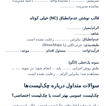
سرممیز: ………… | نماینده واحد: ………… | تأیید مدیریت/
نماینده مدیریت: …………
قالب نوشتن عدم‌انطباق (NC) خیلی کوتاه
الزام/معیار:
…………
شاهد:
…………
عدم‌انطباق:
بنابراین ………… رعایت نشده است.
طبقه‌بندی:
جزئی/کلی (یا Minor/Major)
فرآیند/واحد:
…………
مسئول اقدام:
…………
موعد:
…………
نمونه یک‌خطی (الگو):
طبق روش اجرایی …، … باید … انجام شود؛ در نمونه …، …
مشاهده شد؛ بنابراین الزام … رعایت نشده است.
سوالات متداول درباره چک‌لیست‌ها
چک‌لیست عمومی بهتر است یا چک‌لیست اختصاصی؟
برای شروع و ایجاد نظم، چک‌لیست عمومی عالی است چون