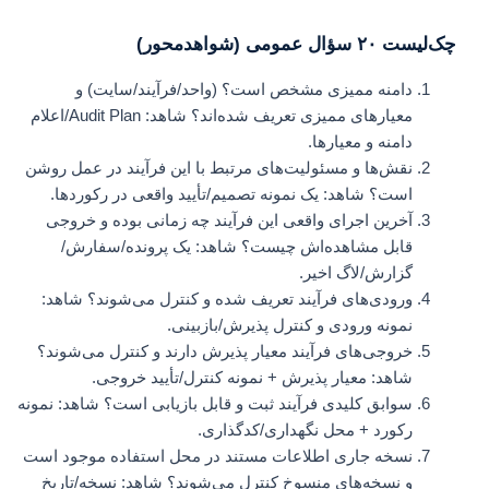
چک‌لیست ۲۰ سؤال عمومی (شواهدمحور)
دامنه ممیزی مشخص است؟ (واحد/فرآیند/سایت) و
معیارهای ممیزی تعریف شده‌اند؟ شاهد: Audit Plan/اعلام
دامنه و معیارها.
نقش‌ها و مسئولیت‌های مرتبط با این فرآیند در عمل روشن
است؟ شاهد: یک نمونه تصمیم/تأیید واقعی در رکوردها.
آخرین اجرای واقعی این فرآیند چه زمانی بوده و خروجی
قابل مشاهده‌اش چیست؟ شاهد: یک پرونده/سفارش/
گزارش/لاگ اخیر.
ورودی‌های فرآیند تعریف شده و کنترل می‌شوند؟ شاهد:
نمونه ورودی و کنترل پذیرش/بازبینی.
خروجی‌های فرآیند معیار پذیرش دارند و کنترل می‌شوند؟
شاهد: معیار پذیرش + نمونه کنترل/تأیید خروجی.
سوابق کلیدی فرآیند ثبت و قابل بازیابی است؟ شاهد: نمونه
رکورد + محل نگهداری/کدگذاری.
نسخه جاری اطلاعات مستند در محل استفاده موجود است
و نسخه‌های منسوخ کنترل می‌شوند؟ شاهد: نسخه/تاریخ