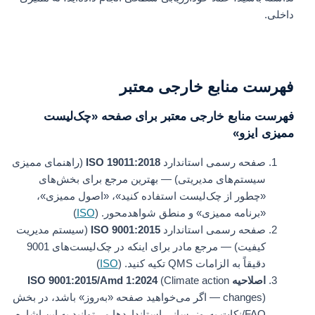
داخلی.
فهرست منابع خارجی معتبر
فهرست منابع خارجی معتبر برای صفحه «چک‌لیست
ممیزی ایزو»
صفحه رسمی استاندارد
ISO 19011:2018
(راهنمای ممیزی
سیستم‌های مدیریتی) — بهترین مرجع برای بخش‌های
«چطور از چک‌لیست استفاده کنید»، «اصول ممیزی»،
«برنامه ممیزی» و منطق شواهدمحور. (
ISO
)
صفحه رسمی استاندارد
ISO 9001:2015
(سیستم مدیریت
کیفیت) — مرجع مادر برای اینکه در چک‌لیست‌های 9001
دقیقاً به الزامات QMS تکیه کنید. (
ISO
)
اصلاحیه ISO 9001:2015/Amd 1:2024
(Climate action
changes) — اگر می‌خواهید صفحه «به‌روز» باشد، در بخش
FAQ/نکات به‌روزرسانی استانداردها می‌توانید به این اشاره