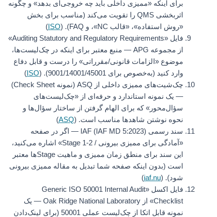
برای اینکه «ممیزی داخلی باید چه خروجی‌ای بدهد» و چگونه
اثربخشی QMS را تقویت می‌کند (مناسب برای بخش
«روش استفاده»، «قالب NC»، و FAQ). (
ISO
)
فایل «Auditing Statutory and Regulatory Requirements»
از مجموعه APG — منبع معتبر برای اینکه در چک‌لیست‌ها،
موضوع «الزامات قانونی/مقرراتی» را درست و قابل دفاع
وارد کنید (به‌خصوص برای 9001/14001/45001). (
ISO
)
چک‌شیت‌های ممیزی داخلی از ASQ (نمونه Check Sheet)
— یک نمونه استاندارد و حرفه‌ای از «چک‌لیست‌های
سؤال‌محور» که برای الهام گرفتن از ساختار سؤال‌ها و
نحوه نوشتن شاهدها مناسب است. (
ASQ
)
سند رسمی IAF (IAF MD 5:2023) — اگر در صفحه
«آمادگی برای ممیزی بیرونی / Stage 1-2» اشاره می‌کنید،
این سند برای منطق زمان ممیزی و ماهیت Stageها معتبر
است (بدون اینکه صفحه شما تبدیل به مقاله ممیزی بیرونی
شود). (
iaf.nu
)
فایل اکسل «Generic ISO 50001 Internal Audit
Checklist» از Oak Ridge National Laboratory — یک
نمونه قابل اتکا از چک‌لیست عملی 50001 (برای لینک‌دادن