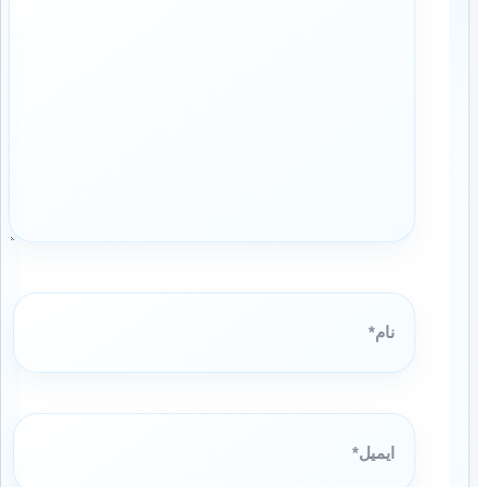
نام*
ایمیل*