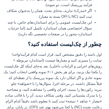
فرآیند پرریسک است، دو نمونه).
اگر «مدرک» ندارید، به‌جای بحث، همان را به‌عنوان شکاف
ثبت کنید (NC یا OFI بسته به معیار).
این چک‌لیست عمومی را برای استانداردهای خاص، با چند
سؤال اختصاصی همان استاندارد تکمیل کنید (اما جزئیات
استاندارد-محور را در صفحات تخصصی نگه دارید).
چطور از چک‌لیست استفاده کنید؟
اول دامنه را دقیق مشخص کنید: قرار است کدام فرآیند/واحد/
سایت را ممیزی کنید و معیارها چیست (استاندارد مربوطه +
روش‌های اجرایی و الزامات داخلی). بعد به‌جای اینکه کل چک‌لیست
را یکجا تیک بزنید، برای هر بخش ۱–۲ نمونه واقعی انتخاب کنید؛ یک
نمونه عادی و اگر امکان دارد یک نمونه پرریسک یا از نقطه‌ای که
قبلاً مشکل داشته. در مرحله اجرا، سؤال‌ها را با «شواهد» جلو
ببرید: رکوردها را ببینید، اجرای واقعی را مشاهده کنید، و مصاحبه
را با مدرک پشتیبانی کنید. وقتی شکاف دیدید، آن را با قالب ساده
«معیار + شاهد + نتیجه» ثبت کنید تا معلوم باشد دقیقاً کدام الزام
رعایت نشده (NC) یا کجا می‌شود بهتر شد (OFI). در پایان، برای