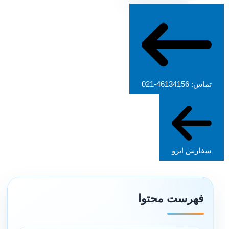
تماس: 46134156-021
سفارش ایزو
فهرست محتوا