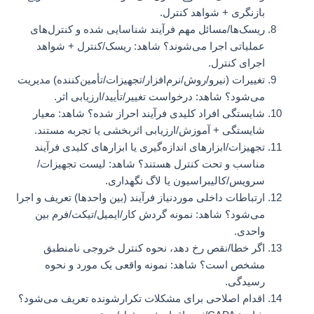
بازنگری + شواهد کنترل.
ریسک‌ها/مسائل مهم فرآیند شناسایی شده و کنترل‌های
عملیاتی اجرا می‌شوند؟ شاهد: ریسک/کنترل + شواهد
اجرای کنترل.
تغییرات (نیرو/روش/نرم‌افزار/تجهیزات/تأمین‌کننده) مدیریت
می‌شود؟ شاهد: درخواست تغییر/تأیید/ارزیابی اثر.
شایستگی افراد کلیدی فرآیند احراز شده؟ شاهد: معیار
شایستگی + آموزش/ارزیابی اثربخشی یا تجربه مستند.
تجهیزات/ابزارهای اندازه‌گیری یا ابزارهای کلیدی فرآیند
مناسب و تحت کنترل هستند؟ شاهد: لیست تجهیزات/
سرویس/کالیبراسیون یا لاگ نگهداری.
ارتباطات داخلی موردنیاز فرآیند (بین واحدها) تعریف و اجرا
می‌شود؟ شاهد: نمونه گردش کار/ایمیل/تیکت/فرم بین
واحدی.
اگر خطا/نقص رخ دهد، نحوه کنترل خروجی نامنطبق
مشخص است؟ شاهد: نمونه واقعی یک مورد و نحوه
رسیدگی.
اقدام اصلاحی برای مشکلات تکرارشونده تعریف می‌شود؟