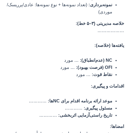
نمونه‌برداری:
(تعداد نمونه‌ها + نوع نمونه‌ها: عادی/پرریسک/
موردی)
خلاصه مدیریتی (۳–۵ خط):
………………
یافته‌ها (خلاصه):
NC (عدم‌انطباق):
… مورد
OFI (فرصت بهبود):
… مورد
نقاط قوت:
… مورد
اقدامات و پیگیری:
موعد ارائه برنامه اقدام برای NCها:
…………
مسئول پیگیری:
…………
تاریخ راستی‌آزمایی اثربخشی:
…………
امضاها: