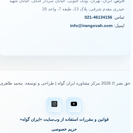
آدرس
: ایران، تهران، پونک جنوبی، خیابان سردار جنگل، خیابان شهید
حیدری مقدم شرقی، پلاک 13، طبقه 7، واحد 26
تماس
:
46134156-021
ایمیل:
info@irangovah.com
حق نشر © 2026 مرکز مشاوره ایران گواه | طراحی و توسعه: محمد طاهری
قوانین و مقررات استفاده از وب‌سایت «ایران گواه»
حریم خصوصی