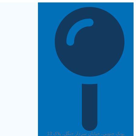
پرش
به
محتوا
پونک جنوبی، خیابان سردار جنگل، پلاک 13