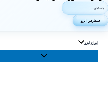
جستجوی:
سفارش ایزو
انواع ایزو