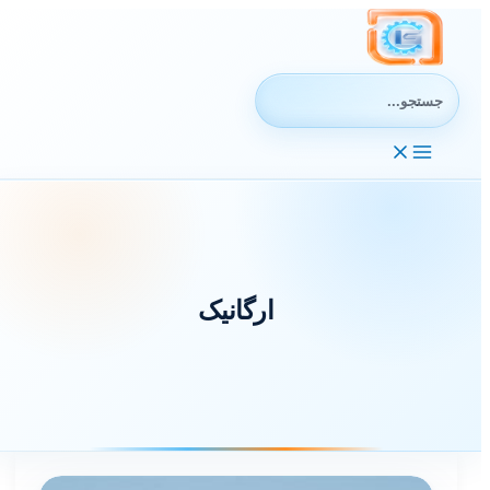
رش
ه
حتوا
جستجوی:
ارگانیک