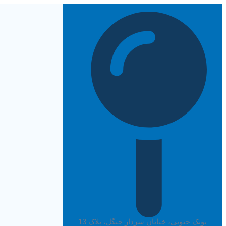
پرش
به
محتوا
پونک جنوبی، خیابان سردار جنگل، پلاک 13