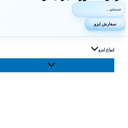
جستجوی:
سفارش ایزو
انواع ایزو