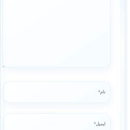
نام*
ایمیل*