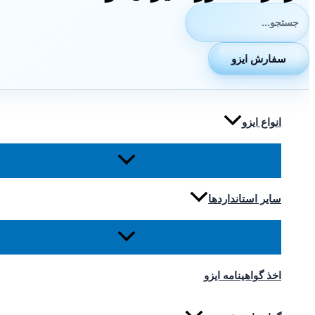
جستجوی:
سفارش ایزو
انواع ایزو
سایر استانداردها
اخذ گواهینامه ایزو