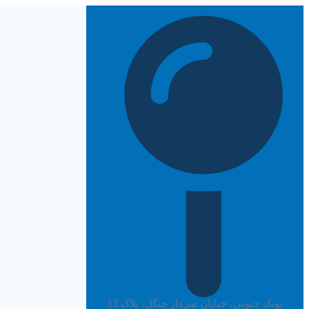
پرش
به
محتوا
پونک جنوبی، خیابان سردار جنگل، پلاک 13