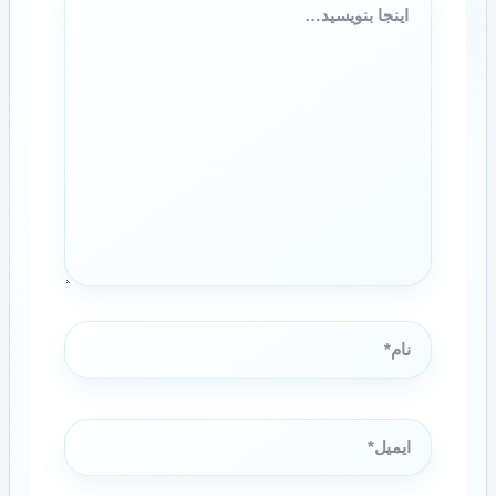
بنویسید…
نام*
ایمیل*