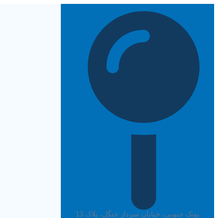
پرش
به
محتوا
پونک جنوبی، خیابان سردار جنگل، پلاک 13