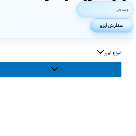
جستجوی:
سفارش ایزو
انواع ایزو