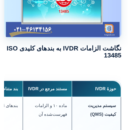
نگاشت الزامات IVDR به بندهای کلیدی ISO
13485
حوزهٔ IVDR
مستند مرجع در IVDR
بند متناظر در 13485
سیستم مدیریت
ماده ۱۰ و الزامات
بندهای 4–8
کیفیت (QMS)
فهرست‌شده آن