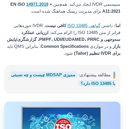
سیستمی IVDR ایجاد می‌کند. همچنین
+
14971:2019
EN ISO
A11:2021
برای مدیریت ریسک هماهنگ شده است.
اما:
داشتن
گواهی ISO 13485
کافی نیست
. IVDR حوزه‌هایی
فراتر از متن ISO 13485 را الزام می‌کند:
ارزیابی عملکرد
سه‌وجهی و PMPF، UDI/EUDAMED، PRRC، گزارشگری/پایش
بازار
و در مواردی
Common Specifications
. بنابراین QMS باید
برای IVDR تنظیم (Tailor)
شود.
مطالعه پیشنهادی:
ممیزی MDSAP چیست و چه نسبتی
با ISO 13485 دارد؟