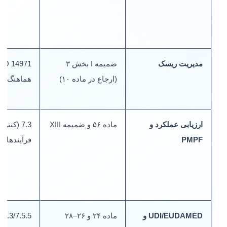
مدیریت ریسک
ضمیمه I بخش ۳
(ارجاع در ماده ۱۰)
هماهنگ)
ارزیابی عملکرد و
ماده ۵۶ و ضمیمه XIII
7.3 (کنتر
PMPF
فرآیندهای پ
UDI/EUDAMED و
ماده ۲۴ و ۲۶–۲۸
5