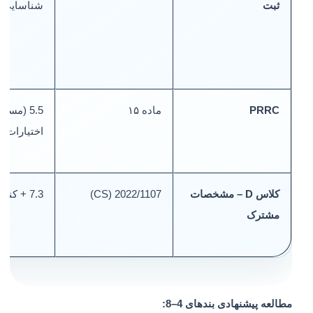
ثبت
شناسایی)
PRRC
ماده ۱۵
5.5 (مسئول
اختیارات)
کلاس D – مشخصات
2022/1107 (CS)
7.3 + کنترل‌های فنی
مشترک
مطالعه پیشنهادی بندهای 4–8: