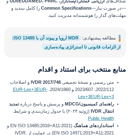
شکاف‌های
ارزیابی عملکرد/پسابازار، UDI/EUDAMED، PRRC
و
—در صورت نیاز—
Common Specifications
را کامل ببندید و
مهلت‌های گذار را هوشمندانه مدیریت کنید.
مطالعه پیشنهادی:
MDR اروپا و پیوند آن با ISO 13485:
از الزامات قانونی تا استراتژی پیاده‌سازی
منابع منتخب برای استناد و اقدام
متن رسمی و نسخهٔ تجمیعی
IVDR 2017/746
و اصلاحات
2022/112، 2023/607 و 2024/1860.
EUR-Lex+3EUR-
Lex+3EUR-Lex+3
راهنمای کمیسیون/‏MDCG
و پرسش و پاسخ درباره
تمدید
انتقال IVDR
(ژوئیه ۲۰۲۴) با جدول زمان‌بندی و شرایط.
Public Health
استانداردهای هماهنگ
(EN ISO 13485:2016+A11:2021 و
EN ISO 14971:2019+A11:2021) در حمایت از IVDR.