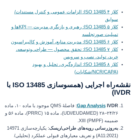
کلاز ۴ ISO 13485: الزامات عمومی و کنترل مستندات/
سوابق
کلاز ۵ ISO 13485: رهبری و بازنگری مدیریت — KPIها و
تمپلیت صورتجلسه
کلاز ۶ ISO 13485: مدیریت منابع، آموزش و کالیبراسیون
کلاز ۷ ISO 13485: تحقق محصول — طراحی‌وتوسعه،
خرید، تولید، نصب و سرویس
کلاز ۸ ISO 13485: اندازه‌گیری، تحلیل و بهبود
(NCR/CAPA/شکایات)
نقشه‌راه اجرایی (همسوسازی ISO 13485 با
IVDR)
IVDR
Gap Analysis
: فاصلهٔ QMS موجود با ماده ۱۰، ماده
۲۴/۲۶–۲۸ (UDI/EUDAMED)، ماده ۱۵ (PRRC)، ماده ۵۶ و
ضمیمه XIII (PMPF).
به‌روزرسانی رویه‌های طراحی/ریسک
: یکپارچه‌سازی 14971
(A11:2021) و تعریف معیارهای قبولی عملکرد (تحلیلی/