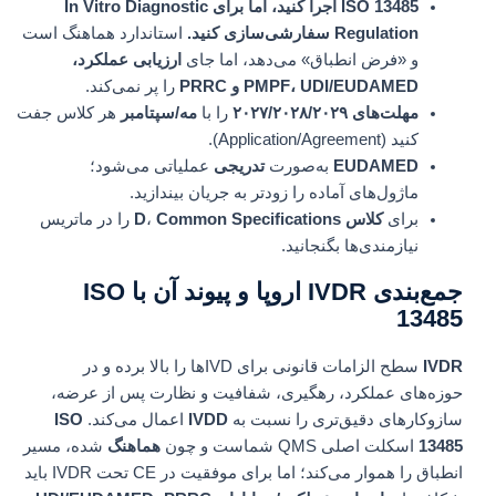
ISO 13485 اجرا کنید، اما برای
In Vitro Diagnostic
Regulation
سفارشی‌سازی کنید.
استاندارد هماهنگ است
و «فرض انطباق» می‌دهد، اما جای
ارزیابی عملکرد،
PMPF، UDI/EUDAMED و PRRC
را پر نمی‌کند.
مهلت‌های ۲۰۲۷/۲۰۲۸/۲۰۲۹
را با
مه/سپتامبر
هر کلاس جفت
کنید (Application/Agreement).
EUDAMED
به‌صورت
تدریجی
عملیاتی می‌شود؛
ماژول‌های آماده را زودتر به جریان بیندازید.
برای
کلاس D
Common Specifications
،
را در ماتریس
نیازمندی‌ها بگنجانید.
جمع‌بندی IVDR اروپا و پیوند آن با ISO
13485
IVDR
سطح الزامات قانونی برای IVDها را بالا برده و در
حوزه‌های عملکرد، رهگیری، شفافیت و نظارت پس از عرضه،
سازوکارهای دقیق‌تری را نسبت به
IVDD
اعمال می‌کند.
ISO
13485
اسکلت اصلی QMS شماست و چون
هماهنگ
شده، مسیر
انطباق را هموار می‌کند؛ اما برای موفقیت در CE تحت IVDR باید