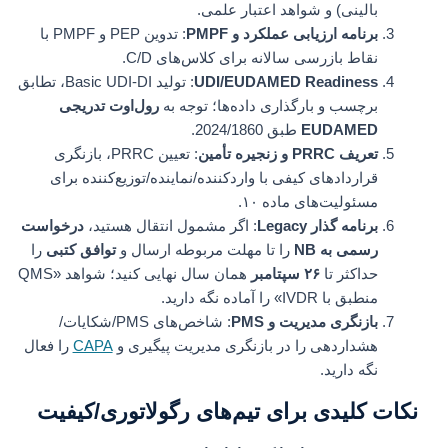
بالینی) و شواهد اعتبار علمی.
برنامه ارزیابی عملکرد و PMPF
: تدوین PEP و PMPF با
نقاط بازرسی سالانه برای کلاس‌های C/D.
UDI/EUDAMED Readiness
: تولید Basic UDI-DI، تطابق
برچسب و بارگذاری داده‌ها؛ توجه به
رول‌اوت تدریجی
EUDAMED
طبق 2024/1860.
تعریف PRRC و زنجیره تأمین
: تعیین PRRC، بازنگری
قراردادهای کیفی با واردکننده/نماینده/توزیع‌کننده برای
مسئولیت‌های ماده ۱۰.
برنامه گذار Legacy
: اگر مشمول انتقال هستید،
درخواست
رسمی به NB
را تا مهلت مربوطه ارسال و
توافق کتبی
را
حداکثر تا
۲۶ سپتامبر
همان سال نهایی کنید؛ شواهد «QMS
منطبق با IVDR» را آماده نگه دارید.
بازنگری مدیریت و PMS
: شاخص‌های PMS/شکایات/
هشداردهی را در بازنگری مدیریت پیگیری و
CAPA
را فعال
نگه دارید.
نکات کلیدی برای تیم‌های رگولاتوری/کیفیت