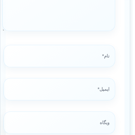
نام*
ایمیل*
وبگاه