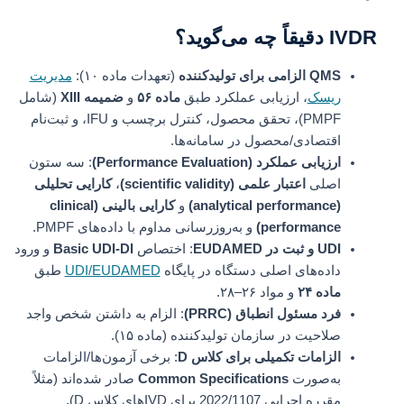
IVDR دقیقاً چه می‌گوید؟
QMS الزامی برای تولیدکننده
(تعهدات ماده ۱۰):
مدیریت
ریسک
، ارزیابی عملکرد طبق
ماده ۵۶
و
ضمیمه XIII
(شامل
PMPF)، تحقق محصول، کنترل برچسب و IFU، و ثبت‌نام
اقتصادی/محصول در سامانه‌ها.
ارزیابی عملکرد (Performance Evaluation)
: سه ستون
اصلی
اعتبار علمی (scientific validity)
،
کارایی تحلیلی
(analytical performance)
و
کارایی بالینی (clinical
performance)
و به‌روزرسانی مداوم با داده‌های PMPF.
UDI و ثبت در EUDAMED
: اختصاص
Basic UDI-DI
و ورود
داده‌های اصلی دستگاه در پایگاه
UDI/EUDAMED
طبق
ماده ۲۴
و مواد ۲۶–۲۸.
فرد مسئول انطباق (PRRC)
: الزام به داشتن شخص واجد
صلاحیت در سازمان تولیدکننده (ماده ۱۵).
الزامات تکمیلی برای کلاس D
: برخی آزمون‌ها/الزامات
به‌صورت
Common Specifications
صادر شده‌اند (مثلاً
مقرره اجرایی 2022/1107 برای IVDهای کلاس D).