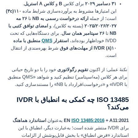
۳۱ دسامبر ۲۰۲۹
برای کلاس
B
و
کلاس A استریل
.
این امتیازها مشروط به برآورده‌سازی شرایط ماده
۱۱۰(۳c)
است؛ از جمله
ارائه درخواست رسمی به NB
تا
۲۶ مه
۲۰۲۵/۲۰۲۶/۲۰۲۷
(بسته به کلاس)، و
امضای توافق کتبی با
NB
تا
۲۶ سپتامبر همان سال
. برای دستگاه‌هایی که تحت
IVDD خوداظهار بوده‌اند،
استقرار
QMS
منطبق با ماده
۱۰(۸) IVDR از مهلت‌های فوق
شرط بهره‌مندی از انتقال
است.
نکتهٔ عملی: از اکنون
تقویم رگولاتوری
خود را با دو تاریخ حیاتی
برای هر کلاس (مه/سپتامبر) تنظیم کنید و شواهد «QMS منطبق
با IVDR» و «درخواست/قرارداد با NB» را مستندسازی کنید.
ISO 13485 چه کمکی به انطباق با IVDR
می‌کند؟
+ A11:2021
ISO 13485:2016
EN
به‌عنوان
استاندارد هماهنگ
برای IVDR منتشر شده است؛ به‌عبارت دیگر، انطباق با این
استاندارد «فرض انطباق» با بخش قابل‌پوشش از الزامات