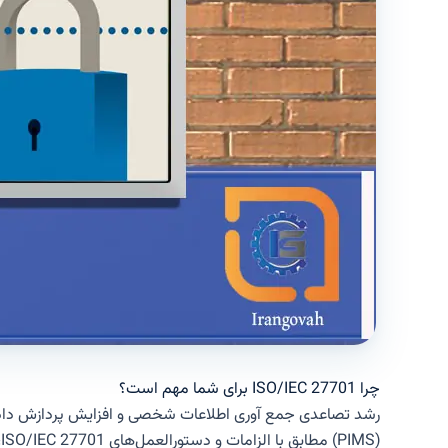
چرا ISO/IEC 27701 برای شما مهم است؟
رشد تصاعدی جمع آوری اطلاعات شخصی و افزایش پردازش داده
(PIMS) مطابق با الزامات و دستورالعمل‌های ISO/IEC 27701، سازمان‌ها را قادر می‌سازد تا خطرات مربوط به جمع‌آوری، نگهداری و پردازش اطلاعات شخصی را ارزیابی، درمان و کاهش دهند.