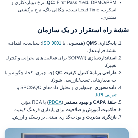
QC:
First Pass Yield، DPMO/PPM، نرخ دوباره‌کاری و
اسکرپ، Lead Time تست، چگالی باگ، نرخ برگشتی
مشتری.
نقشهٔ راه استقرار در یک سازمان
پایه‌گذاری QMS
(همسویی با
ISO 9001
: سیاست، اهداف،
نقشهٔ فرآیندها).
استانداردسازی
(SOP/WI برای فعالیت‌های بحرانی و کنترل
تغییر).
طراحی برنامهٔ کنترل کیفیت
QC
(چه چیزی، کجا، چگونه و با
چه معیارهایی تست/بازرسی شود).
داده‌محوری
: جمع‌آوری و تحلیل داده‌های SPC/SQC و
تعریف KPI
.
حلقهٔ CAPA و بهبود مستمر
(
PDCA
) با RCA مؤثر.
حاکمیت آموزش و صلاحیت
برای پایداری فرهنگ کیفیت.
بازنگری مدیریت
و بودجه‌گذاری مبتنی بر ریسک و ارزش.