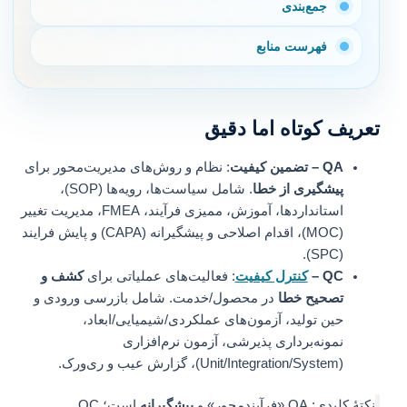
جمع‌بندی
فهرست منابع
تعریف کوتاه اما دقیق
QA – تضمین کیفیت
: نظام و روش‌های مدیریت‌محور برای
پیشگیری از خطا
. شامل سیاست‌ها، رویه‌ها (SOP)،
استانداردها، آموزش، ممیزی فرآیند، FMEA، مدیریت تغییر
(MOC)، اقدام اصلاحی و پیشگیرانه (CAPA) و پایش فرایند
(SPC).
QC –
کنترل کیفیت
: فعالیت‌های عملیاتی برای
کشف و
تصحیح خطا
در محصول/خدمت. شامل بازرسی ورودی و
حین تولید، آزمون‌های عملکردی/شیمیایی/ابعاد،
نمونه‌برداری پذیرشی، آزمون نرم‌افزاری
(Unit/Integration/System)، گزارش عیب و ری‌ورک.
نکتهٔ کلیدی: QA «فرآیندمحور» و
پیشگیرانه
است؛ QC