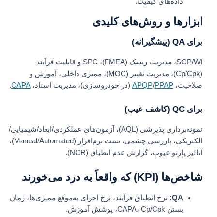
داده‌های کیفیت.
ابزارها و روش‌های کلیدی
برای QA (پیشگیرانه)
SOP/WI، مدیریت ریسک (FMEA)، SPC و قابلیت فرآیند
(Cp/Cpk)، مدیریت تغییر (MOC)، ممیزی داخلی، آموزش و
صلاحیت،
PPAP
/
APQP
(در خودروسازی)، مدیریت اسناد،
CAPA
.
برای QC (کاشف عیب)
نمونه‌برداری پذیرشی (AQL)، آزمون‌های عملکردی/ابعاد/شیمیایی/
الکتریکی، بازرسی چشمی، تست نرم‌افزار (Manual/Automated)،
آنالیز پارتو عیوب، گزارش عدم انطباق (NCR).
شاخص‌ها (KPI) که واقعاً به درد می‌خورند
QA:
نرخ انطباق فرآیند، نرخ اجرای به‌موقع ممیزی‌ها، زمان
بستن CAPA، Cp/Cpk، پوشش آموزش.