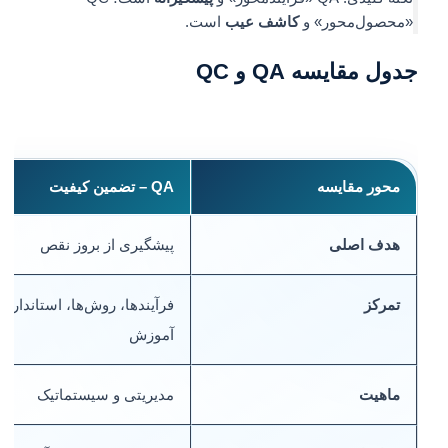
«محصول‌محور» و
کاشف عیب
است.
جدول مقایسه QA و QC
محور مقایسه
QA – تضمین کیفیت
هدف اصلی
پیشگیری از بروز نقص
تمرکز
فرآیندها، روش‌ها، استانداردها،
آموزش
ماهیت
مدیریتی و سیستماتیک