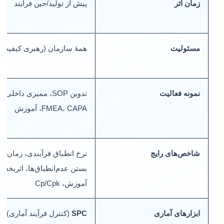
زمان اثر
پیش از تولید/حین فرآیند
مسئولیت
همهٔ سازمان (رهبری کیفیت)
نمونه فعالیت
تدوین SOP، ممیزی داخلی،
FMEA، CAPA، آموزش
شاخص‌های رایج
نرخ انطباق فرآیندی، زمان
بستن عدم‌انطباق‌ها، اثربخشی
آموزش، Cp/Cpk
ابزارهای آماری
SPC
(کنترل فرآیند آماری)