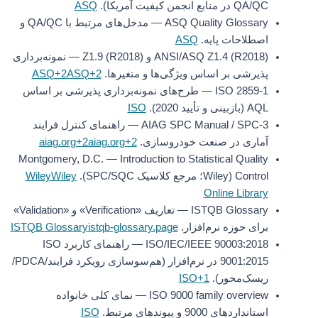
QA/QC در منابع انجمن کیفیت آمریکا).
ASQ
ASQ Quality Glossary — مدخل‌های مرتبط با QA/QC و
اصطلاحات پایه.
ASQ
ANSI/ASQ Z1.4 (R2018) و Z1.9 (R2018) — نمونه‌برداری
پذیرشی بر اساس ویژگی‌ها و متغیرها.
ASQ+2ASQ+2
ISO 2859-1 — طرح‌های نمونه‌برداری پذیرشی بر اساس
AQL (بازبینی و تأیید 2020).
ISO
AIAG SPC Manual / SPC-3 — راهنمای کنترل فرایند
آماری در صنعت خودروسازی.
aiag.org+2aiag.org+2
Montgomery, D.C. — Introduction to Statistical Quality
Control (Wiley؛ مرجع کلاسیک SPC/SQC).
Wiley
Wiley
Online Library
ISTQB Glossary — تعاریف «Verification» و «Validation»
برای حوزه نرم‌افزار.
istqb-glossary.page
ISTQB Glossary
ISO/IEC/IEEE 90003:2018 — راهنمای کاربرد ISO
9001:2015 در نرم‌افزار (هم‌سوسازی رویکرد فرایند/PDCA/
ریسک‌محور).
ISO+1
ISO 9000 family overview — نمای کلی خانواده
استانداردهای 9000 و پیوندهای مرتبط.
ISO