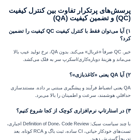
پرسش‌های پرتکرار تفاوت بین کنترل کیفیت
(QC) و تضمین کیفیت (QA)
۱) آیا می‌توان فقط با کنترل کیفیت QC کیفیت را تضمین
کرد؟
خیر. QC صرفاً «غربال» می‌کند. بدون QA، نرخ تولید عیب بالا
می‌ماند و هزینهٔ دوباره‌کاری/اسکرپ سر به فلک می‌کشد.
۲) آیا QA یعنی «کاغذبازی»؟
QA یعنی انضباط فرآیند و پیشگیری مبتنی بر داده. مستندسازی
حداقلیِ هوشمند، سرعت و اطمینان را بالا می‌برد.
۳) در استارتاپ نرم‌افزاری کوچک از کجا شروع کنیم؟
با چند سیاست سبک: Definition of Done، Code Review اجباری،
تست‌های خودکار حیاتی، CI ساده، ثبت باگ و RCA کوتاه. بعد
تدریجاً گسترش دهید.