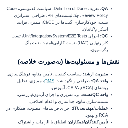
QA:
تعریف Definition of Done، سیاست کدنویسی، Code
Review Policy، چک‌لیست‌های PR، طراحی استراتژی
تست، خودکارسازی گیت‌ها در CI/CD، ممیزی فرآیند
اسکرام/کانبان.
QC:
اجرای Unit/Integration/System/E2E Tests، تست
کاربر‌نهایی (UAT)، تست کارایی/امنیت، ثبت باگ،
رگرسیون.
نقش‌ها و مسئولیت‌ها (به‌صورت خلاصه)
مدیریت ارشد:
سیاست کیفیت، تأمین منابع، فرهنگ‌سازی.
واحد QA:
طراحی و نگهداشت
QMS
، ممیزی، تحلیل
ریشه‌ای (RCA), CAPA، آموزش.
واحد QC/تست:
برنامه‌ریزی و اجرای آزمون/بازرسی،
مستندسازی نتایج، جداسازی و اقدام اصلاحی.
عملیات/مهندسی/IT:
اجرای فرآیندهای مصوب، همکاری در
RCA و بهبود.
تأمین‌کنندگان/همکاران:
انطباق با الزامات و اشتراک