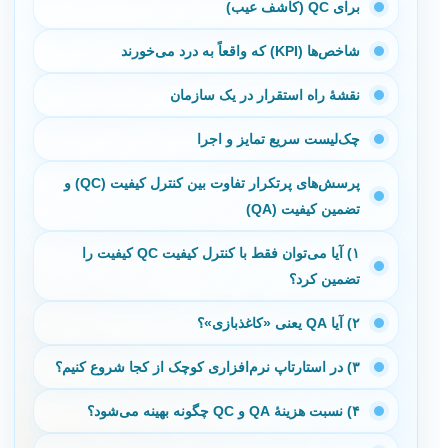
برای QC (کاشف عیب)
شاخص‌ها (KPI) که واقعاً به درد می‌خورند
نقشهٔ راه استقرار در یک سازمان
چک‌لیست سریع تمایز و اجرا
پرسش‌های پرتکرار تفاوت بین کنترل کیفیت (QC) و
تضمین کیفیت (QA)
۱) آیا می‌توان فقط با کنترل کیفیت QC کیفیت را
تضمین کرد؟
۲) آیا QA یعنی «کاغذبازی»؟
۳) در استارتاپ نرم‌افزاری کوچک از کجا شروع کنیم؟
۴) نسبت هزینهٔ QA و QC چگونه بهینه می‌شود؟