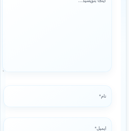
بنویسید…
نام*
ایمیل*