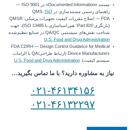
مستند «Documented Information» در ISO 9001 —
راهنمای رسمی مستندسازی در QMS.
ISO
FDA — اصلاح مقررات کیفیت تجهیزات پزشکی: QMSR
(بازنگری Part 820؛ هم‌راستاسازی با ISO 13485)، جهت
شناخت نقش‌های سیستمی QA/QC در صنایع تنظیم‌شده.
U.S. Food and Drug Administration
FDA CDRH — Design Control Guidance for Medical
Device Manufacturers (ارتباط طراحی/QA با الزامات
سیستم کیفیت).
U.S. Food and Drug Administration
نیاز به مشاوره دارید؟ با ما تماس بگیرید…
۰۲۱-۴۶۱۳۴۱۵۶
۰۲۱-۴۶۱۳۲۲۹۷