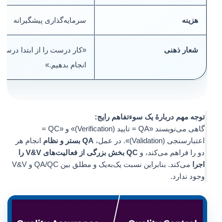
هزینه
سرمایه‌گذاری پیشگیرانه
شعار ذهنی
«کار درست را از ابتدا درست
انجام بدهیم.»
توجه مهم دربارهٔ یک سوءتفاهم رایج:
گاهی می‌نویسند «QA = تایید (Verification)» و «QC =
اعتبارسنجی (Validation)». در عمل،
QA بستر و نظام
انجام هر
دو را فراهم می‌کند، و
QC بخش بزرگی از فعالیت‌های V&V را
اجرا
می‌کند. بنابراین نسبت یک‌به‌یک و مطلق بین QA/QC و V&V
وجود ندارد.