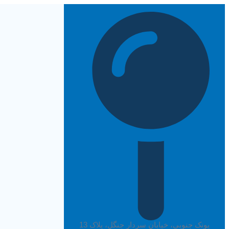
پرش
به
محتوا
پونک جنوبی، خیابان سردار جنگل، پلاک 13