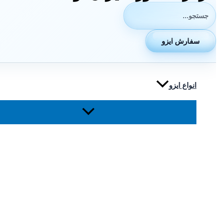
جستجوی:
سفارش ایزو
انواع ایزو