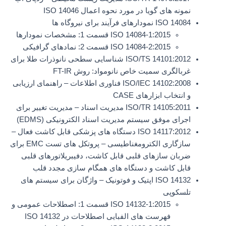
نمونه های گویا در مورد نحوه اعمال ISO 14046
ISO 14084 نمودارهای فرآیند برای نیروگاه ها
ISO 14084-1:2015 قسمت 1: مشخصات نمودارها
ISO 14084-2:2015 قسمت 2: نمادهای گرافیکی
ISO/TS 14101:2012 شناسایی سطحی نانوذرات طلا برای
غربالگری سمیت خاص نانومواد: روش FT-IR
ISO/IEC 14102:2008 فناوری اطلاعات – راهنمای ارزیابی
و انتخاب ابزارهای CASE
ISO/TR 14105:2011 مدیریت اسناد – مدیریت تغییر برای
اجرای موفق سیستم مدیریت اسناد الکترونیکی (EDMS)
ISO 14117:2012 دستگاه های پزشکی قابل کاشت فعال –
سازگاری الکترومغناطیسی – پروتکل های تست EMC برای
ضربان سازهای قلبی قابل کاشت، دفیبریلاتورهای قلبی
قابل کاشت و دستگاه های همگام سازی مجدد قلب
ISO 14132 اپتیک و فوتونیک – واژگان برای سیستم های
تلسکوپی
ISO 14132-1:2015 قسمت 1: اصطلاحات عمومی و
فهرست های الفبایی اصطلاحات در ISO 14132