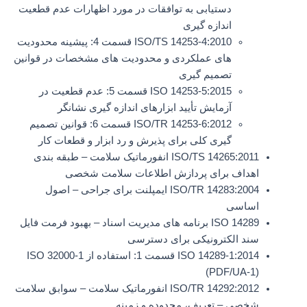
دستیابی به توافقات در مورد اظهارات عدم قطعیت
اندازه گیری
ISO/TS 14253-4:2010 قسمت 4: پیشینه محدودیت
های عملکردی و محدودیت های مشخصات در قوانین
تصمیم گیری
ISO 14253-5:2015 قسمت 5: عدم قطعیت در
آزمایش تأیید ابزارهای اندازه گیری نشانگر
ISO/TR 14253-6:2012 قسمت 6: قوانین تصمیم
گیری کلی برای پذیرش و رد ابزار و قطعات کار
ISO/TS 14265:2011 انفورماتیک سلامت – طبقه بندی
اهداف برای پردازش اطلاعات سلامت شخصی
ISO/TR 14283:2004 ایمپلنت برای جراحی – اصول
اساسی
ISO 14289 برنامه های مدیریت اسناد – بهبود فرمت فایل
سند الکترونیکی برای دسترسی
ISO 14289-1:2014 قسمت 1: استفاده از ISO 32000-1
(PDF/UA-1)
ISO/TR 14292:2012 انفورماتیک سلامت – سوابق سلامت
شخصی – تعریف، محدوده و زمینه