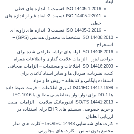
ابعاد
ISO 14405-1:2016 قسمت 1: اندازه های خطی
ISO 14405-2:2011 قسمت 2: ابعاد غیر از اندازه های
خطی
ISO 14405-3:2016 قسمت 3: اندازه های زاویه ای
ISO 14406:2010 مشخصات محصول هندسی (GPS) –
استخراج
ISO 14408:2016 لوله های تراشه طراحی شده برای
جراحی لیزر – الزامات علامت گذاری و اطلاعات همراه
ISO 14416:2003 اطلاعات و مستندات – الزامات صحافی
کتب، نشریات، سریال ها و سایر اسناد کاغذی برای
استفاده بایگانی و کتابخانه – روش ها و مواد
ISO/IEC 14417:1999 فناوری اطلاعات – فرمت ضبط داده
ها DD-1 برای نوار نوار مغناطیسی مطابق با IEC 1016
ISO/TS 14441:2013 انفورماتیک سلامت – الزامات امنیت
و حریم خصوصی سیستم های EHR برای استفاده در
ارزیابی انطباق
کارت های شناسایی ISO/IEC 14443 – کارت های مدار
مجتمع بدون تماس – کارت های مجاورتی