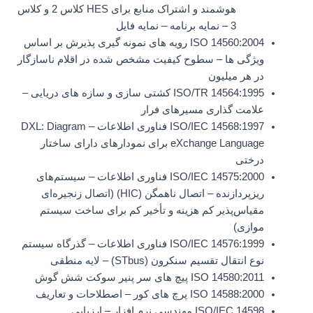
هوشمند و اشتراک منابع برای HES کلاس 2 و کلاس
3 – نمایه برنامه – نمایه فایل
ISO 14560:2004 رویه های نمونه گیری پذیرش بر اساس
ویژگی ها – سطوح کیفیت مشخص شده در اقلام ناسازگار
در هر میلیون
ISO/TR 14564:1995 کشتی سازی و سازه های دریایی –
علامت گذاری مسیرهای فرار
ISO/IEC 14568:1997 فناوری اطلاعات – DXL: Diagram
eXchange Language برای نمودارهای دارای ساختار
درختی
ISO/IEC 14575:2000 فناوری اطلاعات – سیستم‌های
ریزپردازنده – اتصال ناهمگن (HIC) (اتصال زنجیره‌ای
مقیاس‌پذیر کم هزینه و تأخیر کم برای ساخت سیستم
موازی)
ISO/IEC 14576:1999 فناوری اطلاعات – گذرگاه سیستم
نوع انتقال تقسیم سنکرون (STbus) – لایه منطقی
ISO 14580:2011 پیچ های سر پنیر سوکت شش گوش
ISO 14588:2000 پرچ های کور – اصطلاحات و تعاریف
ISO/IEC 14598 مهندسی نرم افزار – ارزیابی