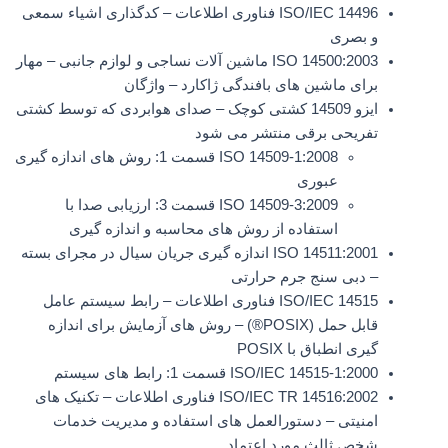
ISO/IEC 14496 فناوری اطلاعات – کدگذاری اشیاء سمعی
و بصری
ISO 14500:2003 ماشین آلات نساجی و لوازم جانبی – مهار
برای ماشین های بافندگی ژاکارد – واژگان
ایزو 14509 کشتی کوچک – صدای هوابردی که توسط کشتی
تفریحی برقی منتشر می شود
ISO 14509-1:2008 قسمت 1: روش های اندازه گیری
عبوری
ISO 14509-3:2009 قسمت 3: ارزیابی صدا با
استفاده از روش های محاسبه و اندازه گیری
ISO 14511:2001 اندازه گیری جریان سیال در مجرای بسته
– دبی سنج جرم حرارتی
ISO/IEC 14515 فناوری اطلاعات – رابط سیستم عامل
قابل حمل (POSIX®) – روش های آزمایش برای اندازه
گیری انطباق با POSIX
ISO/IEC 14515-1:2000 قسمت 1: رابط های سیستم
ISO/IEC TR 14516:2002 فناوری اطلاعات – تکنیک های
امنیتی – دستورالعمل های استفاده و مدیریت خدمات
شخص ثالث مورد اعتماد