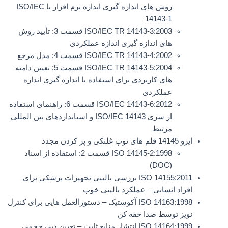
روش های اندازه گیری اندازه نرم افزار با ISO/IEC
14143-1
ISO/IEC TR 14143-3:2003 قسمت 3: تأیید روش
های اندازه گیری اندازه عملکردی
ISO/IEC TR 14143-4:2002 قسمت 4: مدل مرجع
ISO/IEC TR 14143-5:2004 قسمت 5: تعیین دامنه
های کاربردی برای استفاده با اندازه گیری اندازه
عملکردی
ISO/IEC 14143-6:2012 قسمت 6: راهنمای استفاده
از سری ISO/IEC 14143 و استانداردهای بین المللی
مرتبط
ایزو 14145 قلم های توپ غلتکی و پر کردن مجدد
ISO 14145-2:1998 قسمت 2: استفاده از اسناد
(DOC)
ISO 14155:2011 بررسی بالینی تجهیزات پزشکی برای
افراد انسانی – عملکرد بالینی خوب
ISO 14163:1998 آکوستیک – دستورالعمل هایی برای کنترل
نویز توسط صدا خفه کن
ISO 14164:1999 انتشار منابع ثابت – تعیین دبی حجمی