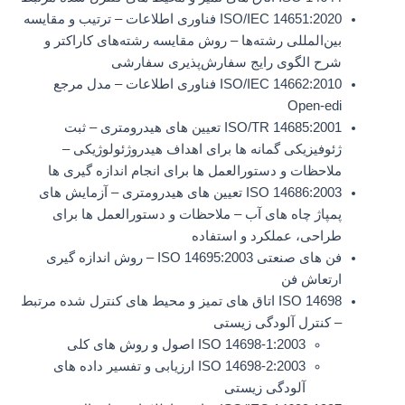
ISO/IEC 14651:2020 فناوری اطلاعات – ترتیب و مقایسه
بین‌المللی رشته‌ها – روش مقایسه رشته‌های کاراکتر و
شرح الگوی رایج سفارش‌پذیری سفارشی
ISO/IEC 14662:2010 فناوری اطلاعات – مدل مرجع
Open-edi
ISO/TR 14685:2001 تعیین های هیدرومتری – ثبت
ژئوفیزیکی گمانه ها برای اهداف هیدروژئولوژیکی –
ملاحظات و دستورالعمل ها برای انجام اندازه گیری ها
ISO 14686:2003 تعیین های هیدرومتری – آزمایش های
پمپاژ چاه های آب – ملاحظات و دستورالعمل ها برای
طراحی، عملکرد و استفاده
فن های صنعتی ISO 14695:2003 – روش اندازه گیری
ارتعاش فن
ISO 14698 اتاق های تمیز و محیط های کنترل شده مرتبط
– کنترل آلودگی زیستی
ISO 14698-1:2003 اصول و روش های کلی
ISO 14698-2:2003 ارزیابی و تفسیر داده های
آلودگی زیستی