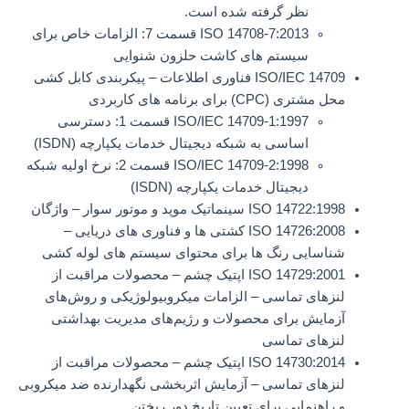
نظر گرفته شده است.
ISO 14708-7:2013 قسمت 7: الزامات خاص برای
سیستم های کاشت حلزون شنوایی
ISO/IEC 14709 فناوری اطلاعات – پیکربندی کابل کشی
محل مشتری (CPC) برای برنامه های کاربردی
ISO/IEC 14709-1:1997 قسمت 1: دسترسی
اساسی به شبکه دیجیتال خدمات یکپارچه (ISDN)
ISO/IEC 14709-2:1998 قسمت 2: نرخ اولیه شبکه
دیجیتال خدمات یکپارچه (ISDN)
ISO 14722:1998 سینماتیک موپد و موتور سوار – واژگان
ISO 14726:2008 کشتی ها و فناوری های دریایی –
شناسایی رنگ ها برای محتوای سیستم های لوله کشی
ISO 14729:2001 اپتیک چشم – محصولات مراقبت از
لنزهای تماسی – الزامات میکروبیولوژیکی و روش‌های
آزمایش برای محصولات و رژیم‌های مدیریت بهداشتی
لنزهای تماسی
ISO 14730:2014 اپتیک چشم – محصولات مراقبت از
لنزهای تماسی – آزمایش اثربخشی نگهدارنده ضد میکروبی
و راهنمایی برای تعیین تاریخ دور ریختن