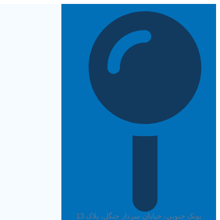
پرش
به
محتوا
پونک جنوبی، خیابان سردار جنگل، پلاک 13