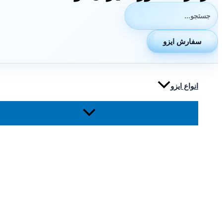
جستجوی:
سفارش ایزو
انواع ایزو