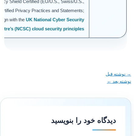
vacy Shield Certified (EU/U.S., Swiss/U.S.,
 Certified Privacy Practices and Statements;
 align with the
UK National Cyber Security
Centre’s (NCSC) cloud security principles
→
نوشته قبل
نوشته بعد
←
دیدگاه‌ خود را بنویسید