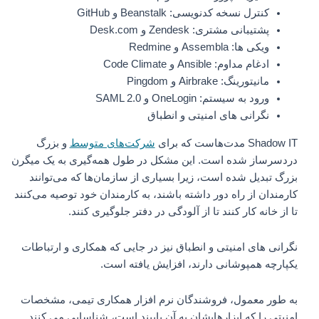
کنترل نسخه کدنویسی: Beanstalk و GitHub
پشتیبانی مشتری: Zendesk و Desk.com
ویکی ها: Assembla و Redmine
ادغام مداوم: Ansible و Code Climate
مانیتورینگ: Airbrake و Pingdom
ورود به سیستم: OneLogin و SAML 2.0
نگرانی های امنیتی و انطباق
Shadow IT مدت‌هاست که برای
شرکت‌های متوسط
و بزرگ
دردسرساز شده است. این مشکل در طول همه‌گیری به یک میگرن
بزرگ تبدیل شده است، زیرا بسیاری از سازمان‌ها که می‌توانند
کارمندان از راه دور داشته باشند، به کارمندان خود توصیه می‌کنند
تا از خانه کار کنند تا از آلودگی در دفتر جلوگیری کنند.
نگرانی های امنیتی و انطباق نیز در جایی که همکاری و ارتباطات
یکپارچه همپوشانی دارند، افزایش یافته است.
به طور معمول، فروشندگان نرم افزار همکاری تیمی، مشخصات
امنیتی را که ابزارهایشان به آن پایبند است، شناسایی می کنند.