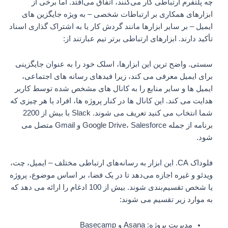
چه پلتفرم ارتباطی کار می‌کنند، اتفاق می‌افتد. اما برخی از
ابزارهای همکاری بر ارتباطات شخصی – به ویژه جایگزین های
ایمیل – بر سایر ابزارها مانند گردش کار یا به اشتراک گذاری اسناد
تأکید دارند. ابزارهای ارتباطی برتر تیم عبارتند از:
سستی. واضح ترین این ابزارها، اسلک خود را به عنوان جایگزینی
برای ایمیل معرفی می کند، زیرا فیدهای رسانه های اجتماعی،
ایمیل ها و سایر منابع را به کانال های مشخص شده توسط کاربر
هدایت می کند. این کانال ها در کنار پروژه ها، افراد یا هر چیزی که
شما انتخاب می کنید تعریف می شوند. Slack با بیش از 2200
برنامه از جمله Google Drive، Salesforce و Gmail متصل می
شود.
فلوداک CA. این ابزار به رسانه‌های ارتباطی مختلف – ایمیل، چت،
ویدئو و غیره اجازه می‌دهد تا در یک فضا، بر اساس موضوع، پروژه
یا شخص تقسیم‌بندی شوند. بیش از 100 ادغام را ارائه می دهد که
به موارد زیر تقسیم می شوند:
مدیریت پروژه: Asana و Basecamp