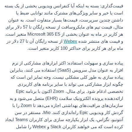
قیمت‌گذاری: بسته به اینکه آیا کنفرانس ویدیویی بخشی از یک بسته
است یا خیر و سایر ویژگی‌های مشترک مانند توانایی ضبط یا
داشتن چندین سرپرست، قیمت‌ها بسیار متفاوت است. به عنوان
مثال، قیمت تیم های مایکروسافت از نسخه رایگان تا 57 دلار برای
هر کاربر در ماه به عنوان بخشی از Microsoft 365 E5 متغیر است.
و قیمت های منتشر شده
Webex
از نسخه رایگان آن تا 27 دلار در
ماه برای هر کاربر برای حداکثر 100 کاربر متغیر است.
پیاده سازی و سهولت استفاده: اکثر ابزارهای مشارکتی از نرم
افزار به عنوان مدل سرویس (SaaS) استفاده می کنند، بنابراین
پیاده سازی به طور کلی مشکلی نیست. وجه تمایز این است که
چگونه ابزار مشارکتی می تواند با سایر برنامه های کاربردی
تخصصی ادغام شود. برای مثال، Zoom اکنون با برنامه Epic
ارائه‌دهنده پرونده الکترونیک سلامت (EHR) متصل می‌شود و به
سازمان‌های مراقبت‌های بهداشتی اجازه می‌دهد تا Zoom را با
گردش کار ویدیویی Epic راه‌اندازی کنند. Mio، مستقر در سن
آنتونیو، تگزاس، یک ابزار یکپارچه سازی برای کاربران Teams ایجاد
کرده است که می خواهند کاربران Slack و Webex را شامل