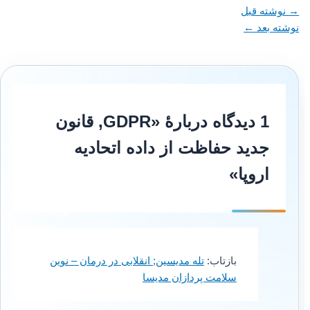
→
نوشته قبل
نوشته بعد
←
1 دیدگاه دربارهٔ «GDPR, قانون
جدید حفاظت از داده اتحادیه
اروپا»
بازتاب:
تله مدیسین; انقلابی در درمان – نوین
سلامت پردازان مدیسا