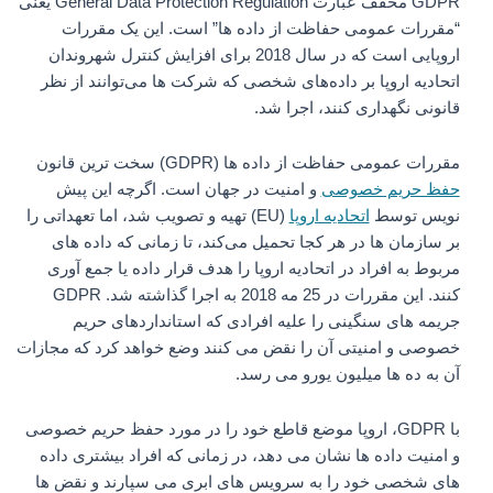
GDPR مخفف عبارت General Data Protection Regulation یعنی
“مقررات عمومی حفاظت از داده ها” است. این یک مقررات
اروپایی است که در سال 2018 برای افزایش کنترل شهروندان
اتحادیه اروپا بر داده‌های شخصی که شرکت‌ ها می‌توانند از نظر
قانونی نگهداری کنند، اجرا شد.
مقررات عمومی حفاظت از داده ها (GDPR) سخت ترین قانون
حفظ حریم خصوصی
و امنیت در جهان است. اگرچه این پیش‌
نویس توسط
اتحادیه اروپا
(EU) تهیه و تصویب شد، اما تعهداتی را
بر سازمان‌ ها در هر کجا تحمیل می‌کند، تا زمانی که داده‌ های
مربوط به افراد در اتحادیه اروپا را هدف قرار داده یا جمع‌ آوری
کنند. این مقررات در 25 مه 2018 به اجرا گذاشته شد. GDPR
جریمه های سنگینی را علیه افرادی که استانداردهای حریم
خصوصی و امنیتی آن را نقض می کنند وضع خواهد کرد که مجازات
آن به ده ها میلیون یورو می رسد.
با GDPR، اروپا موضع قاطع خود را در مورد حفظ حریم خصوصی
و امنیت داده ها نشان می دهد، در زمانی که افراد بیشتری داده
های شخصی خود را به سرویس های ابری می سپارند و نقض ها