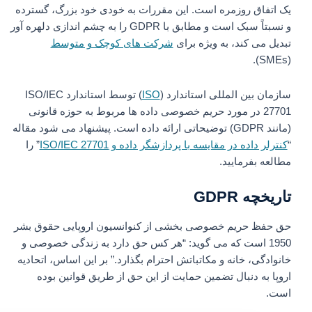
یک اتفاق روزمره است. این مقررات به خودی خود بزرگ، گسترده
و نسبتاً سبک است و مطابق با GDPR را به چشم اندازی دلهره آور
تبدیل می کند، به ویژه برای
شرکت های کوچک و متوسط
(SMEs).
سازمان بین المللی استاندارد (
ISO
) توسط استاندارد ISO/IEC
27701 در مورد حریم خصوصی داده ها مربوط به حوزه قانونی
(مانند GDPR) توضیحاتی ارائه داده است. پیشنهاد می شود مقاله
“
کنترلر داده در مقایسه با پردازشگر داده و ISO/IEC 27701
” را
مطالعه بفرمایید.
تاریخچه GDPR
حق حفظ حریم خصوصی بخشی از کنوانسیون اروپایی حقوق بشر
1950 است که می گوید: “هر کس حق دارد به زندگی خصوصی و
خانوادگی، خانه و مکاتباتش احترام بگذارد.” بر این اساس، اتحادیه
اروپا به دنبال تضمین حمایت از این حق از طریق قوانین بوده
است.