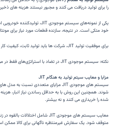
سیستم تولید به هنگام (JIT)
را برای تولید دریافت می کنند و مجبور نیستند هزینه های ذخیر
یکی از نمونه‌های سیستم موج
خود متکی است. در نتیجه، سازنده قطعات مورد نیاز برای مونت
برای موفقیت تولید JIT، شرکت ها باید تولید ثابت، کیفیت کار بالا، ماشین آلات کارخانه بدون نقص و تامین کنندگان قابل اعتماد داشته باشند.
نکته: سیستم موجودی JIT در تضاد با استراتژی‌های فقط در مورد است، جایی که تولیدکنندگان موجودی کافی برای داشتن محصولات کافی برای جذب حداکثر تقاضای بازار دارند.
مزایا و معایب سیتم تولید به هنگام JIT
سیستم های موجودی JIT مزایای متعددی ن
شوند. همچنین این روش با به حداقل رساندن نیاز انبار، هزین
شده را خریداری می کنند و نه بیشتر.
معایب سیستم های موجودی JIT شامل
متوقف شود. یک سفارش غیرمنتظره ناگهانی برای کالا ممکن است