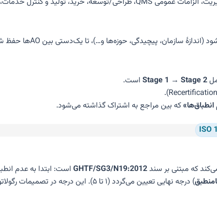
): مدیریت، الزامات عمومی QMS، طراحی/توسعه، خرید، تولید 
(اندازهٔ سازمان، پیچیدگی، حوزه‌ها و…)، تا یک‌دستی بین AOها حفظ شود.
مل
Stage 1 → Stage 2
است.
انطباق‌ها»
که بین مراجع به اشتراک گذاشته می‌شود.
‌کند که مبتنی بر سند
GHTF/SG3/N19:2012
منطبق
) درجه نهایی تعیین می‌گردد (۱ تا ۵). این درجه در تصمیمات رگولاتوری/صدور گواهی نقش دارد.