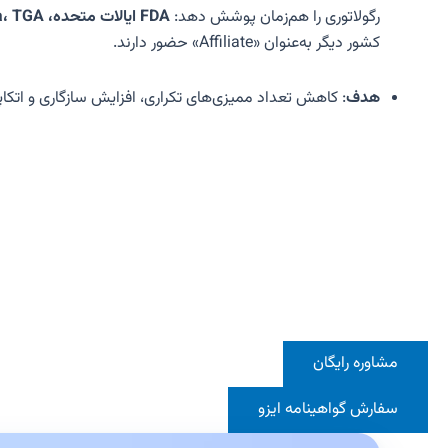
رگولاتوری را هم‌زمان پوشش دهد:
FDA ایالات متحده، Health Canada، TGA استرالیا، PMDA/MHLW ژاپن و ANVISA برزیل
کشور دیگر به‌عنوان «Affiliate» حضور دارند.
هدف
: کاهش تعداد ممیزی‌های تکراری، افزایش سازگاری و اتکا
مشاوره رایگان
سفارش گواهینامه ایزو