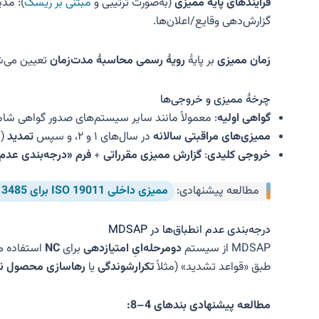
فرایندهای پایهٔ ممیزی
(به‌صورت ترتیبی و
مبتنی بر ریسک
گزارش‌دهی وقایع/اعلان‌ها.
زمان ممیزی
بر پایهٔ
رویهٔ رسمی محاسبهٔ مدت‌زمان
تعیین می‌شود 
چرخهٔ ممیزی و خروجی‌ها
گواهی اولیه
: معمولاً مانند سایر سیستم‌های صدور گواهی شا
ممیزی‌های مراقبتی سالانه
در سال‌های ۱ و ۲، و سپس
تمدید
(Recertification).
خروجی کلیدی
:
گزارش ممیزی مقرراتی
+
فرم «درجه‌بندی عدم 
مطالعه پیشنهادی:
ممیزی داخلی ISO 19011 برای ISO 13485
درجه‌بندی عدم انطباق‌ها در MDSAP
MDSAP از سیستم
دو‌مرحله‌ایِ امتیازدهی
برای
NC
استفاده می
طبق «قواعد تشدید» (مثلاً
تکرارشوندگی
یا
رهاسازی محصول نا
مطالعه پیشنهادی بندهای 4–8: