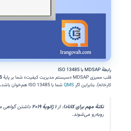
رابطهٔ MDSAP با ISO 13485
قلب ممیزی MDSAP «سیستم مدیریت کیفیت» شما بر پایهٔ
5
کارخانه). بنابراین اگر
QMS
شما با ISO 13485 هم‌خوان باشد،
نکتهٔ مهم برای کانادا
: از
۱ ژانویهٔ ۲۰۱۹
داشتن گواهی م
روبه‌رو می‌شوند.