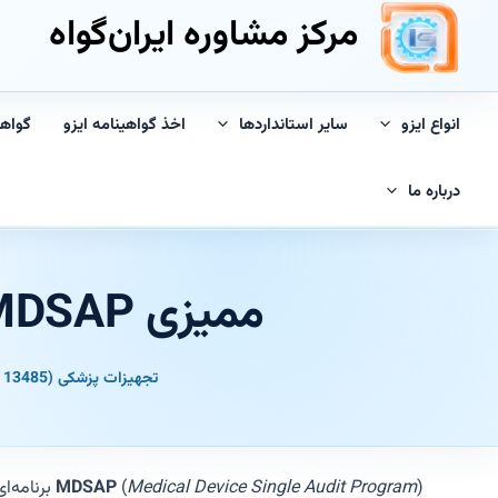
مرکز مشاوره ایران‌گواه
انواع ایزو
سایر استانداردها
اخذ گواهینامه ایزو
گواه
درباره ما
ممیزی MDSAP چیست و چه نسبتی با ISO 13485 دارد؟
تجهیزات پزشکی (ISO 13485)
) برنامه‌ای است که اجازه می‌دهد یک
Medical Device Single Audit Program
(
MDSAP