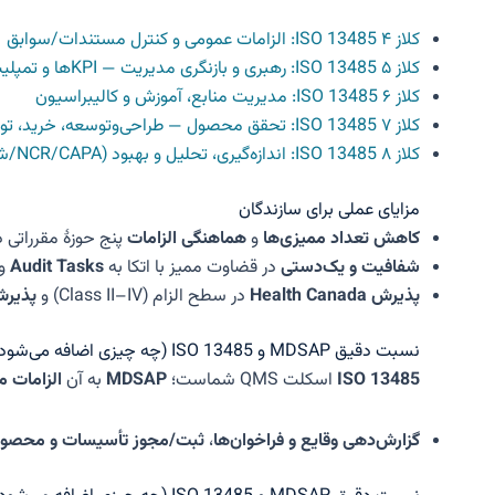
کلاز ۴ ISO 13485: الزامات عمومی و کنترل مستندات/سوابق
کلاز ۵ ISO 13485: رهبری و بازنگری مدیریت — KPIها و تمپلیت صورتجلسه
کلاز ۶ ISO 13485: مدیریت منابع، آموزش و کالیبراسیون
کلاز ۷ ISO 13485: تحقق محصول — طراحی‌وتوسعه، خرید، تولید، نصب و سرویس
کلاز ۸ ISO 13485: اندازه‌گیری، تحلیل و بهبود (NCR/CAPA/شکایات)
مزایای عملی برای سازندگان
کاهش تعداد ممیزی‌ها
و
هماهنگی الزامات
پنج حوزهٔ مقرراتی 
شفافیت و یک‌دستی
در قضاوت ممیز با اتکا به
Audit Tasks
و
پذیرش Health Canada
در سطح الزام (Class II–IV) و
پذیرش A
نسبت دقیق MDSAP و ISO 13485 (چه چیزی اضافه می‌شود؟)
ISO 13485
اسکلت QMS شماست؛
MDSAP
به آن
الزامات م
گزارش‌دهی وقایع و فراخوان‌ها
،
ثبت/مجوز تأسیسات و محصول