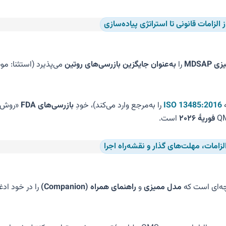
MDSAP
را
به‌عنوان جایگزین بازرسی‌های روتین
ISO 13485:2016
را به‌مرجع وارد می‌کند)، خودِ
بازرسی‌های FDA
«روش و طرح MDSAP» ر
است.
چه‌ای است که
مدل ممیزی
و
راهنمای همراه (Companion)
را در خود ادغ