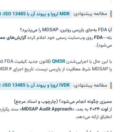
مطالعه پیشنهادی:
MDR اروپا و پیوند آن با ISO 13485: از الزامات قانونی تا استراتژی پیاده‌سازی
آیا FDA به‌جای بازرسی روتین، MDSAP را می‌پذیرد؟
بله—
FDA
روی وب‌سایت رسمی خود اعلام کرده
گزارش‌های ممیزی 
می‌شود).
با این حال با اجرایی‌شدن
QMSR
(قانون جدید کیفیت FDA که
یا MDSAP شرط معافیت از بازرسی نیست. تاریخ اجرای QMSR
۲ فوریهٔ ۲۰۲۶
مطالعه پیشنهادی:
IVDR اروپا و پیوند آن با ISO 13485: الزامات، مهلت‌های گذار و نقشه‌راه اجرا
ممیزی چگونه انجام می‌شود؟ (چارچوب و اسناد مرجع)
از
اوت ۲۰۲۴
به بعد، «
MDSAP Audit Approach
» سند یکپار
انطباق ارائه می‌دهد.