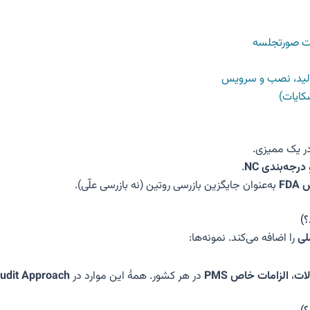
در یک ممیزی.
درجه‌بندی NC
.
FD
به‌عنوان جایگزین بازرسی روتین (نه بازرسی علّی).
لی
را اضافه می‌کند. نمونه‌ها:
ات
،
الزامات خاص PMS
در هر کشور. همهٔ این موارد در
udit Approach