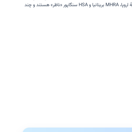
. اتحادیهٔ اروپا، MHRA بریتانیا و HSA سنگاپور «ناظر» هستند و چند