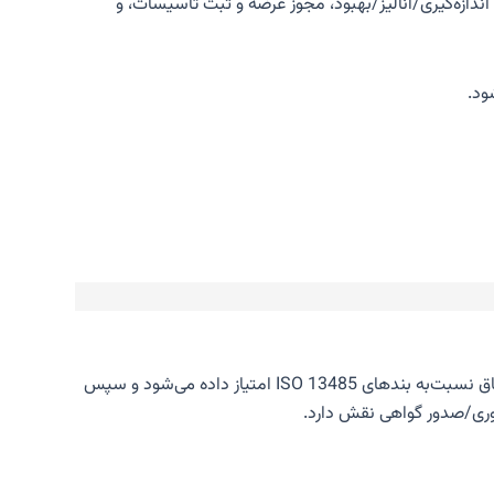
و کنترل خدمات، اندازه‌گیری/آنالیز/بهبود، مجوز عرضه و ثبت تأسیسات، و
است: ابتدا به عدم انطباق نسبت‌به بندهای ISO 13485 امتیاز داده می‌شود و سپس