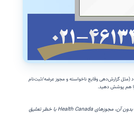
د (مثل گزارش‌دهی وقایع ناخواسته و مجوز عرضه/ثبت‌نام
ه را هم پوشش دهید.
الزام است (جایگزین CMDCAS). بدون آن، مجوزهای Health Canada با خطر تعلیق