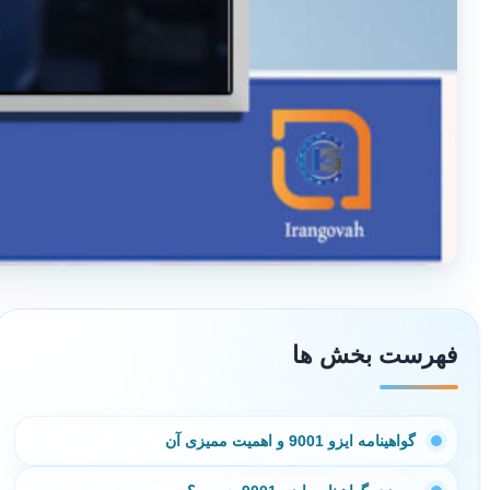
فهرست بخش ها
گواهینامه ایزو 9001 و اهمیت ممیزی آن