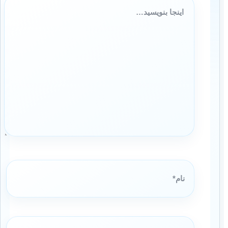
اینجا
بنویسید…
نام*
ایمیل*