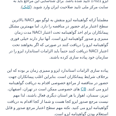
ایزو 17021 تایید شده باشد. برای شناسایی این مراجع باید به
سایت مرکز ملی تایید صلاحیت ایران وارد شوید. (
کلیک
).
مطمئناً ارائه گواهینامه ایزو منقش به لوگو مهر NACI بالاترین
سطح اعتبار برای حضور در مناقصه را دارد. اما مهمترین مشکل
پیمانکاران برای اخذ گواهینامه تحت اعتبار NACI مدت زمان
ممیزی و صدور گواهینامه ایزو است. آنها نیاز دارند خیلی فوری
گواهینامه ایزو را دریافت کنند در صورتی که اگر بخواهند تحت
اعتبار NACI دریافت کنند حتماً باید الزامات استاندارد ایزو را در
سازمان خود پیاده سازی کرده باشند.
پیاده سازی الزامات استاندارد ایزو و ممیزی زمان بر بوده که این
برخلاف شرایط پیمانکاران است. بنابراین اغلب پیمانکاران جهت
حضور در مناقصه از مراجع خصوصی اقدام به دریافت گواهینامه
ایزو می کنند.
CB
های خصوصی ممکن است در تهران، اصفهان،
تبریز، سمنان، اهواز یا هر استان دیگری فعال باشند، لذا مهم
نیست مرجع صدور ایزو کجا هست و شما از کجا اقدام به دریافت
گواهینامه ایزو می کنید. نکته مهم سطح اعتبار مرجع صدور و قابل
استعلام بودن گواهینامه ایزو است.